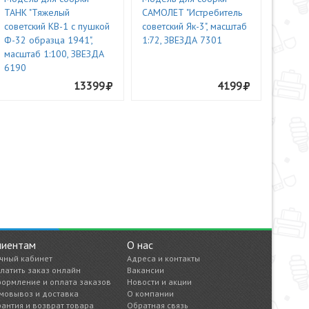
ТАНК "Тяжелый
САМОЛЕТ "Истребитель
советский КВ-1 с пушкой
советский Як-3", масштаб
Ф-32 образца 1941",
1:72, ЗВЕЗДА 7301
масштаб 1:100, ЗВЕЗДА
6190
13399
4199
лиентам
О нас
чный кабинет
Адреса и контакты
латить заказ онлайн
Вакансии
ормление и оплата заказов
Новости и акции
мовывоз и доставка
О компании
рантия и возврат товара
Обратная связь