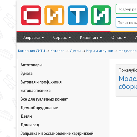
Заправка
Сервис
Клиентам
О нас
Компания СИТИ
→
Каталог
→
Детям
→
Игры и игрушки
→
Моделиро
Автотовары
Пожалуйст
Бумага
Модел
Бытовая и проф. химия
сбор
Бытовая техника
Все для туалетных комнат
Демооборудование
Детям
Дом и сад
Заправка и восстановление картриджей