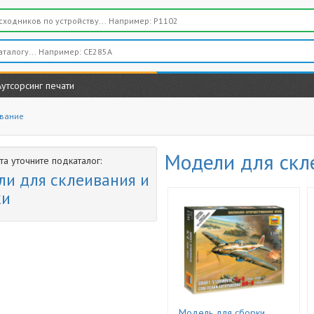
Аутсорсинг печати
вание
Модели для скл
а уточните подкаталог:
и для склеивания и
ки
Модель для сборки