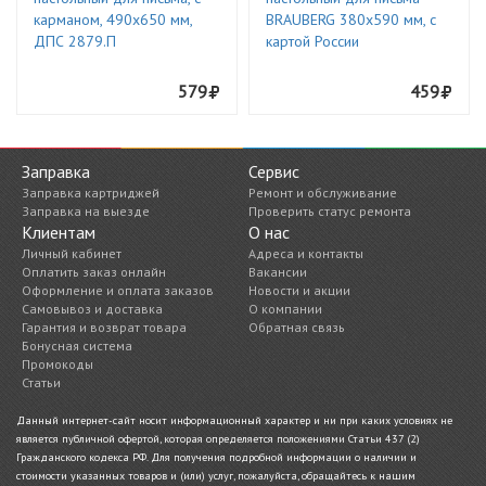
карманом, 490х650 мм,
BRAUBERG 380х590 мм, с
ДПС 2879.П
картой России
579
459
Заправка
Сервис
Заправка картриджей
Ремонт и обслуживание
Заправка на выезде
Проверить статус ремонта
Клиентам
О нас
Личный кабинет
Адреса и контакты
Оплатить заказ онлайн
Вакансии
Оформление и оплата заказов
Новости и акции
Самовывоз и доставка
О компании
Гарантия и возврат товара
Обратная связь
Бонусная система
Промокоды
Статьи
Данный интернет-сайт носит информационный характер и ни при каких условиях не
является публичной офертой, которая определяется положениями Статьи 437 (2)
Гражданского кодекса РФ. Для получения подробной информации о наличии и
стоимости указанных товаров и (или) услуг, пожалуйста, обращайтесь к нашим