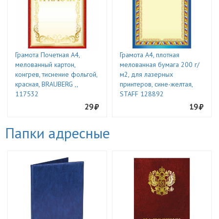
Грамота Почетная А4,
Грамота А4, плотная
мелованный картон,
мелованная бумага 200 г/
конгрев, тиснение фольгой,
м2, для лазерных
красная, BRAUBERG ,,
принтеров, сине-желтая,
117532
STAFF 128892
29
19
Папки адресные