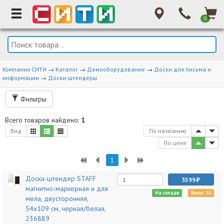
0
Компания СИТИ
→
Каталог
→
Демооборудование
→
Доски для письма и
информации
→
Доски-штендеры
Фильтры
Всего товаров найдено:
1
Вид
По названию
По цене
1
Доска-штендер STAFF
3599
магнитно-маркерная и для
На складе
Бонус: 16
мела, двусторонняя,
54х109 см, черная/белая,
236889