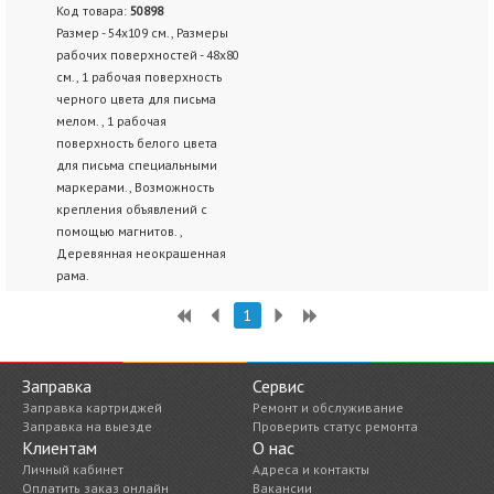
Код товара:
50898
Размер - 54х109 см., Размеры
рабочих поверхностей - 48х80
см., 1 рабочая поверхность
черного цвета для письма
мелом. , 1 рабочая
поверхность белого цвета
для письма специальными
маркерами., Возможность
крепления объявлений с
помощью магнитов. ,
Деревянная неокрашенная
рама.
1
Заправка
Сервис
Заправка картриджей
Ремонт и обслуживание
Заправка на выезде
Проверить статус ремонта
Клиентам
О нас
Личный кабинет
Адреса и контакты
Оплатить заказ онлайн
Вакансии