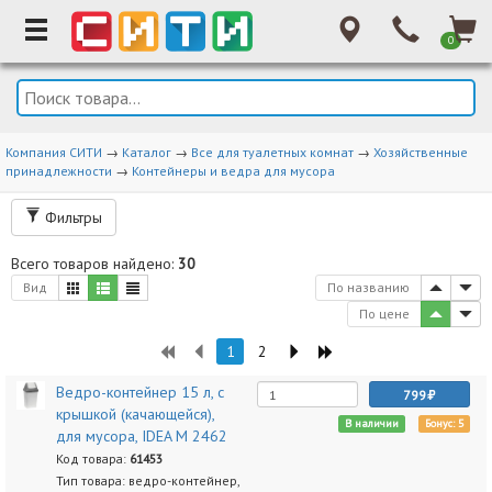
0
Компания СИТИ
→
Каталог
→
Все для туалетных комнат
→
Хозяйственные
принадлежности
→
Контейнеры и ведра для мусора
Фильтры
Всего товаров найдено:
30
Вид
По названию
По цене
1
2
Ведро-контейнер 15 л, с
799
крышкой (качающейся),
В наличии
Бонус: 5
для мусора, IDEA М 2462
Код товара:
61453
Тип товара: ведро-контейнер,