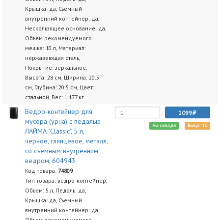
Крышка: да, Съемный
внутренний контейнер: да,
Нескользящее основание: да,
Объем рекомендуемого
мешка: 10 л, Материал:
нержавеющая сталь,
Покрытие: зеркальное,
Высота: 28 см, Ширина: 20.5
см, Глубина: 20.5 см, Цвет:
стальной, Вес: 1.177 кг
Ведро-контейнер для
1099
мусора (урна) с педалью
На складе
Бонус: 10
ЛАЙМА "Classic", 5 л,
черное, глянцевое, металл,
со съемным внутренним
ведром, 604943
Код товара:
74809
Тип товара: ведро-контейнер,
Объем: 5 л, Педаль: да,
Крышка: да, Съемный
внутренний контейнер: да,
Объем рекомендуемого