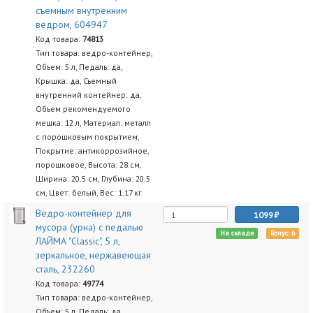
съемным внутренним
ведром, 604947
Код товара:
74813
Тип товара: ведро-контейнер,
Объем: 5 л, Педаль: да,
Крышка: да, Съемный
внутренний контейнер: да,
Объем рекомендуемого
мешка: 12 л, Материал: металл
с порошковым покрытием,
Покрытие: антикоррозийное,
порошковое, Высота: 28 см,
Ширина: 20.5 см, Глубина: 20.5
см, Цвет: белый, Вес: 1.17 кг
Ведро-контейнер для
1099
мусора (урна) с педалью
На складе
Бонус: 6
ЛАЙМА "Classic", 5 л,
зеркальное, нержавеющая
сталь, 232260
Код товара:
49774
Тип товара: ведро-контейнер,
Объем: 5 л, Педаль: да,