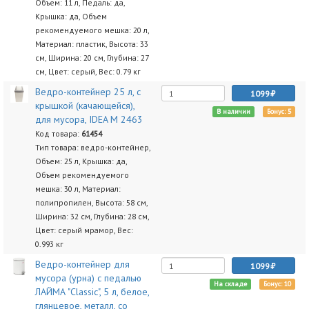
Объем: 11 л, Педаль: да,
Крышка: да, Объем
рекомендуемого мешка: 20 л,
Материал: пластик, Высота: 33
см, Ширина: 20 см, Глубина: 27
см, Цвет: серый, Вес: 0.79 кг
Ведро-контейнер 25 л, с
1099
крышкой (качающейся),
В наличии
Бонус: 5
для мусора, IDEA М 2463
Код товара:
61454
Тип товара: ведро-контейнер,
Объем: 25 л, Крышка: да,
Объем рекомендуемого
мешка: 30 л, Материал:
полипропилен, Высота: 58 см,
Ширина: 32 см, Глубина: 28 см,
Цвет: серый мрамор, Вес:
0.993 кг
Ведро-контейнер для
1099
мусора (урна) с педалью
На складе
Бонус: 10
ЛАЙМА "Classic", 5 л, белое,
глянцевое, металл, со