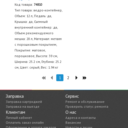
Код товара:
74810
Тип товара: ведро-контейнер,
Объем: 12 л, Педаль: да,
Крышка: да, Съемный
внутренний контейнер: да,
Объем рекомендуемого
мешка: 20 л, Материал: металл
с порошковым покрытием,
Покрытие: матовое,
порошковое, Высота: 39 см,
Ширина: 25.2 см, Глубина: 25.2
см, Цвет: серый, Вес: 1.94 кг
1
2
Заправка
Сервис
Заправка картриджей
Ремонт и обслуживание
Заправка на выезде
Проверить статус ремонта
Клиентам
О нас
Личный кабинет
Адреса и контакты
Оплатить заказ онлайн
Вакансии
Оформление и оплата заказов
Новости и акции