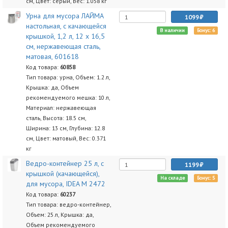
см, Цвет: серый, Вес: 1.058 кг
Урна для мусора ЛАЙМА
1099
настольная, с качающейся
В наличии
Бонус: 6
крышкой, 1,2 л, 12 х 16,5
см, нержавеющая сталь,
матовая, 601618
Код товара:
60858
Тип товара: урна, Объем: 1.2 л,
Крышка: да, Объем
рекомендуемого мешка: 10 л,
Материал: нержавеющая
сталь, Высота: 18.5 см,
Ширина: 13 см, Глубина: 12.8
см, Цвет: матовый, Вес: 0.371
кг
Ведро-контейнер 25 л, с
1199
крышкой (качающейся),
На складе
Бонус: 5
для мусора, IDEA М 2472
Код товара:
60237
Тип товара: ведро-контейнер,
Объем: 25 л, Крышка: да,
Объем рекомендуемого