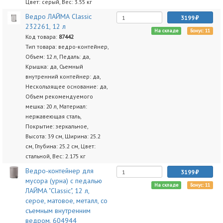
Цвет: серый, Вес: 3.55 кг
Ведро ЛАЙМА Classic
3199
232261, 12 л
На складе
Бонус: 11
Код товара:
87442
Тип товара: ведро-контейнер,
Объем: 12 л, Педаль: да,
Крышка: да, Съемный
внутренний контейнер: да,
Нескользящее основание: да,
Объем рекомендуемого
мешка: 20 л, Материал:
нержавеющая сталь,
Покрытие: зеркальное,
Высота: 39 см, Ширина: 25.2
см, Глубина: 25.2 см, Цвет:
стальной, Вес: 2.175 кг
Ведро-контейнер для
3199
мусора (урна) с педалью
На складе
Бонус: 11
ЛАЙМА "Classic", 12 л,
серое, матовое, металл, со
съемным внутренним
ведром, 604944