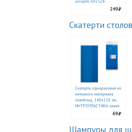
ассорти, 602528
249
Скатерти столо
Скатерть одноразовая из
нетканого материала
спанбонд, 140х110 см,
ИНТРОПЛАСТИКА синяя
69
Шампуры для ш