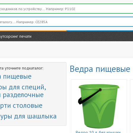
Аутсорсинг печати
Ведра пищевые
а уточните подкаталог:
а пищевые
ы для специй,
и разделочные
рти столовые
уры для шашлыка
Ведро 10 л, без крышки,