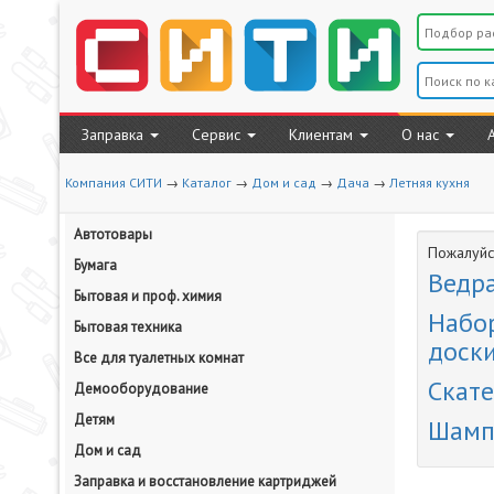
Заправка
Сервис
Клиентам
О нас
Компания СИТИ
→
Каталог
→
Дом и сад
→
Дача
→
Летняя кухня
Автотовары
Пожалуйст
Бумага
Ведр
Бытовая и проф. химия
Набор
Бытовая техника
доск
Все для туалетных комнат
Скате
Демооборудование
Детям
Шамп
Дом и сад
Заправка и восстановление картриджей