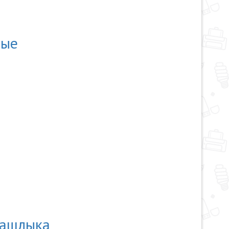
вые
ашлыка