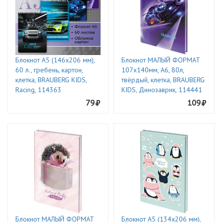
Блокнот А5 (146х206 мм),
Блокнот МАЛЫЙ ФОРМАТ
60 л., гребень, картон,
107х140мм, А6, 80л,
клетка, BRAUBERG KIDS,
твёрдый, клетка, BRAUBERG
Racing, 114363
KIDS, Динозаврик, 114441
79
109
Блокнот МАЛЫЙ ФОРМАТ
Блокнот А5 (134х206 мм),