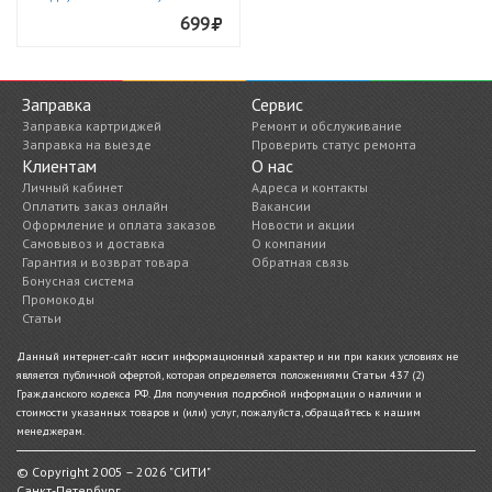
699
Заправка
Сервис
Заправка картриджей
Ремонт и обслуживание
Заправка на выезде
Проверить статус ремонта
Клиентам
О нас
Личный кабинет
Адреса и контакты
Оплатить заказ онлайн
Вакансии
Оформление и оплата заказов
Новости и акции
Самовывоз и доставка
О компании
Гарантия и возврат товара
Обратная связь
Бонусная система
Промокоды
Статьи
Данный интернет-сайт носит информационный характер и ни при каких условиях не
является публичной офертой, которая определяется положениями Статьи 437 (2)
Гражданского кодекса РФ. Для получения подробной информации о наличии и
стоимости указанных товаров и (или) услуг, пожалуйста, обращайтесь к нашим
менеджерам.
© Copyright 2005 – 2026 "СИТИ"
Санкт-Петербург