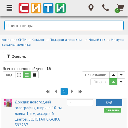
0
Компания СИТИ
→
Каталог
→
Подарки и праздник
→
Новый год
→
Мишура,
дождик, гирлянды
Фильтры
Всего товаров найдено:
15
Вид
По названию
По цене
1
Дождик новогодний
39
голография, ширина 10 см,
В наличии
длина 1,5 м, ассорти 5
цветов, ЗОЛОТАЯ СКАЗКА
592287