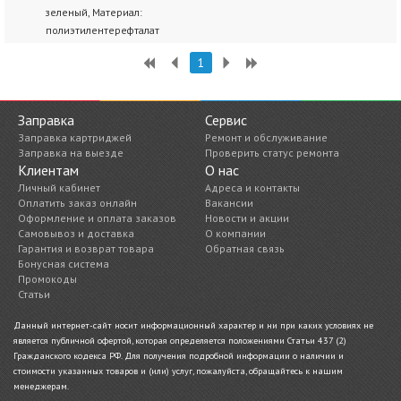
зеленый, Материал:
полиэтилентерефталат
1
Заправка
Сервис
Заправка картриджей
Ремонт и обслуживание
Заправка на выезде
Проверить статус ремонта
Клиентам
О нас
Личный кабинет
Адреса и контакты
Оплатить заказ онлайн
Вакансии
Оформление и оплата заказов
Новости и акции
Самовывоз и доставка
О компании
Гарантия и возврат товара
Обратная связь
Бонусная система
Промокоды
Статьи
Данный интернет-сайт носит информационный характер и ни при каких условиях не
является публичной офертой, которая определяется положениями Статьи 437 (2)
Гражданского кодекса РФ. Для получения подробной информации о наличии и
стоимости указанных товаров и (или) услуг, пожалуйста, обращайтесь к нашим
менеджерам.