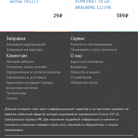
листов, 381227
КОМПЛЕКТ 50 шт.,
BRAUBERG 112198
29
589
Заправка
Сервис
Заправка картриджей
Ремонт и обслуживание
Заправка на выезде
Проверить статус ремонта
Клиентам
О нас
Личный кабинет
Адреса и контакты
Оплатить заказ онлайн
Вакансии
Оформление и оплата заказов
Новости и акции
Самовывоз и доставка
О компании
Гарантия и возврат товара
Обратная связь
Бонусная система
Промокоды
Статьи
Данный интернет-сайт носит информационный характер и ни при каких условиях не
является публичной офертой, которая определяется положениями Статьи 437 (2)
Гражданского кодекса РФ. Для получения подробной информации о наличии и
стоимости указанных товаров и (или) услуг, пожалуйста, обращайтесь к нашим
менеджерам.