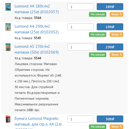
Lomond A4 180г/м2
289
матовая (25л) (0102037)
На складе
Бонус: 5
Код товара:
3364
Lomond A4 200г/м2
299
матовая (25л) (0102052)
На складе
Бонус: 5
Код товара:
5543
Lomond A5 230г/м2
299
матовая (50л) (0102069)
На складе
Бонус: 5
Код товара:
5544
Лицевая сторона: Матовая.
Обратная сторона: Не
используется. Формат A5 (148
x 210 мм.), Плотость 230 г/м2.
50 листов. Для струйной
печати. Водорастворимые и
Пигментные чернила.
Максимальное разрешение
печати 2880 dpi.
Бумага Lomond Magnetic
309
матовый, для стр.п. A4 (2л)
На складе
Бонус: 5