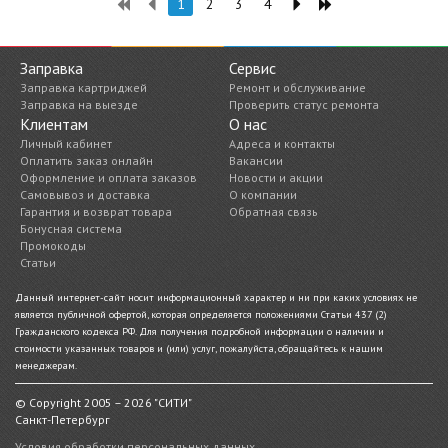
1
2
3
4
Заправка
Сервис
Заправка картриджей
Ремонт и обслуживание
Заправка на выезде
Проверить статус ремонта
Клиентам
О нас
Личный кабинет
Адреса и контакты
Оплатить заказ онлайн
Вакансии
Оформление и оплата заказов
Новости и акции
Самовывоз и доставка
О компании
Гарантия и возврат товара
Обратная связь
Бонусная система
Промокоды
Статьи
Данный интернет-сайт носит информационный характер и ни при каких условиях не
является публичной офертой, которая определяется положениями Статьи 437 (2)
Гражданского кодекса РФ. Для получения подробной информации о наличии и
стоимости указанных товаров и (или) услуг, пожалуйста, обращайтесь к нашим
менеджерам.
© Copyright 2005 – 2026 "СИТИ"
Санкт-Петербург
Условия обработки персональных данных.