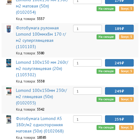
179
м2 матовая (50л)
На складе
Бонус: 5
(0102034)
Код товара:
3337
Фотобумага рулонная
189
Lomond 100ммх8м 170 г/
На складе
Бонус: 5
м2 суперглянцевая
(1101103)
Код товара:
3380
Lomond 100x150 мм 260г/
249
м2 полуглянцевая (20л)
На складе
Бонус: 5
(1103302)
Код товара:
3338
Lomond 100x150мм 230г/
249
м2 глянцевая (50л)
На складе
Бонус: 5
(0102035)
Код товара:
3342
Фотобумага Lomond A5
259
180г/м2 односторонняя
На складе
Бонус: 5
матовая (50л) (0102068)
Код товара:
18585