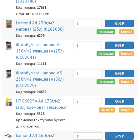
(2020346)
Код товара:
17651
с магнитным слоем
Lomond A4 230г/м2
319
матовая (25л) (0102050)
На складе
Бонус: 5
Код товара:
6209
Фотобумага Lomond A4
349
130г/м2 глянцевая (25л)
На складе
Бонус: 5
(0102041)
Код товара:
11111
Фотобумага Lomond A5
349
230г/м2 глянцевая (50л)
На складе
Бонус: 5
(0102070)
Код товара:
24652
HP C6829A A4 175г/м2
359
(20л) кремовая текстурная
На заказ
Бонус: 5
Код товара:
3328
Кремовая текстурная бумага
для открыток
Lomond A4 160г/м2
379