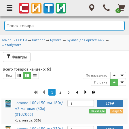
0
Компания СИТИ
→
Каталог
→
Бумага
→
Бумага для оргтехники
→
Фотобумага
Фильтры
Всего товаров найдено:
61
Вид
По названию
По цене
1
2
3
4
Lomond 100x150 мм 180г/
179
м2 матовая (50л)
На складе
Бонус: 5
(0102063)
Код товара:
3336
Lomond 100x150 мм 230г/