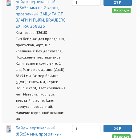
Бейдж вертикальный
29
(85х54 мм) на 2 карты,
На складе
прозрачный, ЗАЩИТА ОТ
ВЛАГИ И ПЫЛИ, BRAUBERG
EXTRA, 238826
Код товара:
326182
Тип бейджа: для проездных,
пропусков, карт, Тип
крепления: без держателя,
Положение: вертикальное,
Количество в комплекте: 1
шт., Размер вкладыша (ДхШ):
85х54 мм, Размер бейджа
(ДхШ): 110х67 мм, Серия:
Double card, Цвет крепления:
нет, Материал корпуса:
твердый пластик, Цвет
корпуса: прозрачный,
Наличие картонной вставки:
да
Бейдж вертикальный
29
(85х54 мм), прозрачный,
На складе