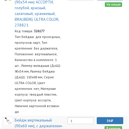
(90х54 мм) АССОРТИ,
На складе
голубой, красный,
салатовый, оранжевый,
BRAUBERG ULTRA COLOR,
238821
Код товара:
326177
Тип бейджа: для проездных,
пропусков, карт, Тип
крепления: без держателя,
Положение: вертикальное,
Количество в комплекте: 1
шт., Размер вкладыша (ДхШ):
90х54 мм, Размер бейджа
(ДхШ): 110х68 мм, Серия:
ULTRA COLOR, Цвет
крепления: нет, Материал
корпуса: твердый пластик,
Цвет корпуса: ассорти,
Наличие картонной вставки:
да
Бейдж вертикальный
39
(90х60 мм), с держателем-
В наличии