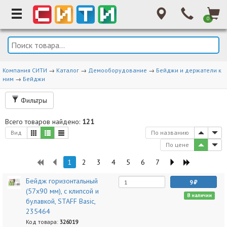
0
Компания СИТИ
→
Каталог
→
Демооборудование
→
Бейджи и держатели к
ним
→
Бейджи
Фильтры
Всего товаров найдено:
121
Вид
По названию
По цене
1
2
3
4
5
6
7
Бейдж горизонтальный
9
(57х90 мм), с клипсой и
В наличии
булавкой, STAFF Basic,
235464
Код товара:
326019