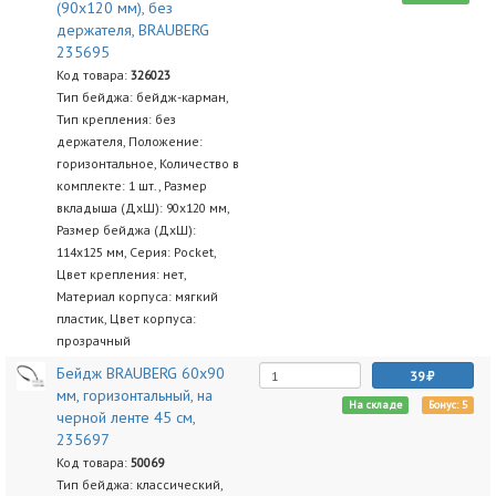
(90х120 мм), без
держателя, BRAUBERG
235695
Код товара:
326023
Тип бейджа: бейдж-карман,
Тип крепления: без
держателя, Положение:
горизонтальное, Количество в
комплекте: 1 шт., Размер
вкладыша (ДхШ): 90х120 мм,
Размер бейджа (ДхШ):
114х125 мм, Серия: Pocket,
Цвет крепления: нет,
Материал корпуса: мягкий
пластик, Цвет корпуса:
прозрачный
Бейдж BRAUBERG 60х90
39
мм, горизонтальный, на
На складе
Бонус: 5
черной ленте 45 см,
235697
Код товара:
50069
Тип бейджа: классический,