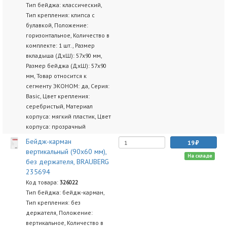
Тип бейджа: классический,
Тип крепления: клипса с
булавкой, Положение:
горизонтальное, Количество в
комплекте: 1 шт., Размер
вкладыша (ДхШ): 57х90 мм,
Размер бейджа (ДхШ): 57х90
мм, Товар относится к
сегменту ЭКОНОМ: да, Серия:
Basic, Цвет крепления:
серебристый, Материал
корпуса: мягкий пластик, Цвет
корпуса: прозрачный
Бейдж-карман
19
вертикальный (90х60 мм),
На складе
без держателя, BRAUBERG
235694
Код товара:
326022
Тип бейджа: бейдж-карман,
Тип крепления: без
держателя, Положение:
вертикальное, Количество в