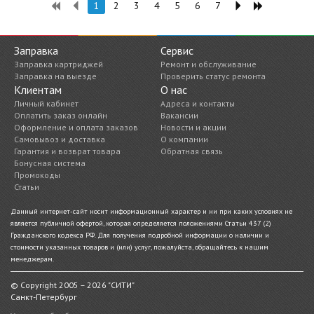
1
2
3
4
5
6
7
Заправка
Сервис
Заправка картриджей
Ремонт и обслуживание
Заправка на выезде
Проверить статус ремонта
Клиентам
О нас
Личный кабинет
Адреса и контакты
Оплатить заказ онлайн
Вакансии
Оформление и оплата заказов
Новости и акции
Самовывоз и доставка
О компании
Гарантия и возврат товара
Обратная связь
Бонусная система
Промокоды
Статьи
Данный интернет-сайт носит информационный характер и ни при каких условиях не
является публичной офертой, которая определяется положениями Статьи 437 (2)
Гражданского кодекса РФ. Для получения подробной информации о наличии и
стоимости указанных товаров и (или) услуг, пожалуйста, обращайтесь к нашим
менеджерам.
© Copyright 2005 – 2026 "СИТИ"
Санкт-Петербург