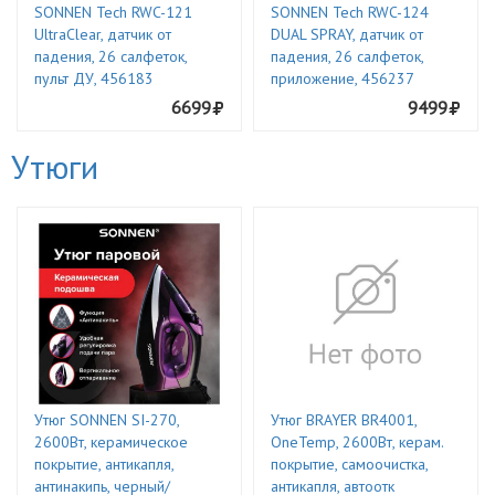
SONNEN Tech RWC-121
SONNEN Tech RWC-124
UltraClear, датчик от
DUAL SPRAY, датчик от
падения, 26 салфеток,
падения, 26 салфеток,
пульт ДУ, 456183
приложение, 456237
6699
9499
Утюги
Утюг SONNEN SI-270,
Утюг BRAYER BR4001,
2600Вт, керамическое
OneTemp, 2600Вт, керам.
покрытие, антикапля,
покрытие, самоочистка,
антинакипь, черный/
антикапля, автоотк