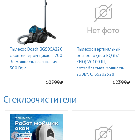
Пылесос Bosch BGS05A220
Пылесос вертикальный
с контейнером циклон, 700
беспроводной BQ (БИ-
Вт, мощность всасывания
КЬЮ) VC1001H,
300 Вт, с
потребляемая мощность
230Вт, 0, 86202328
10599
12399
Стеклоочистители