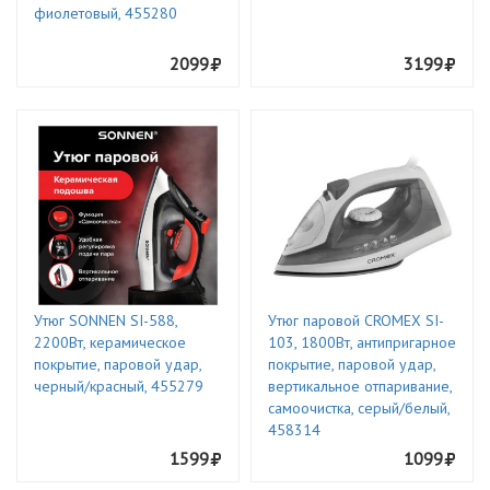
фиолетовый, 455280
2099
3199
Утюг SONNEN SI-588,
Утюг паровой CROMEX SI-
2200Вт, керамическое
103, 1800Вт, антипригарное
покрытие, паровой удар,
покрытие, паровой удар,
черный/красный, 455279
вертикальное отпаривание,
самоочистка, серый/белый,
458314
1599
1099