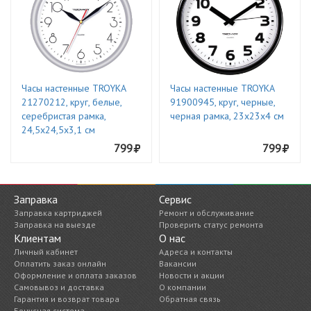
Часы настенные TROYKA
Часы настенные TROYKA
21270212, круг, белые,
91900945, круг, черные,
серебристая рамка,
черная рамка, 23х23х4 см
24,5х24,5х3,1 см
799
799
Заправка
Сервис
Заправка картриджей
Ремонт и обслуживание
Заправка на выезде
Проверить статус ремонта
Клиентам
О нас
Личный кабинет
Адреса и контакты
Оплатить заказ онлайн
Вакансии
Оформление и оплата заказов
Новости и акции
Самовывоз и доставка
О компании
Гарантия и возврат товара
Обратная связь
Бонусная система