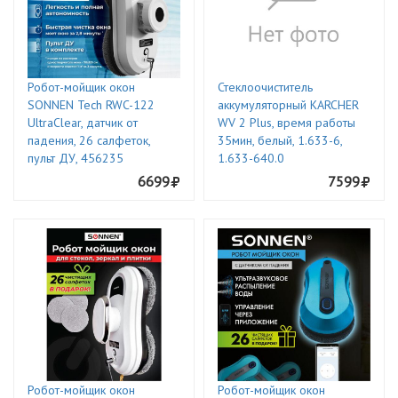
Робот-мойщик окон
Стеклоочиститель
SONNEN Tech RWC-122
аккумуляторный KARCHER
UltraClear, датчик от
WV 2 Plus, время работы
падения, 26 салфеток,
35мин, белый, 1.633-6,
пульт ДУ, 456235
1.633-640.0
6699
7599
Робот-мойщик окон
Робот-мойщик окон