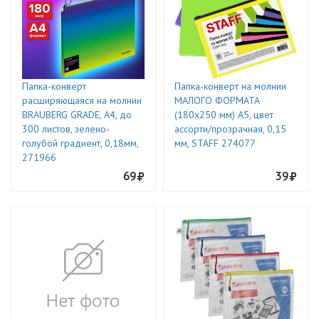
Папка-конверт
Папка-конверт на молнии
расширяющаяся на молнии
МАЛОГО ФОРМАТА
BRAUBERG GRADE, А4, до
(180х250 мм) А5, цвет
300 листов, зелено-
ассорти/прозрачная, 0,15
голубой градиент, 0,18мм,
мм, STAFF 274077
271966
69
39