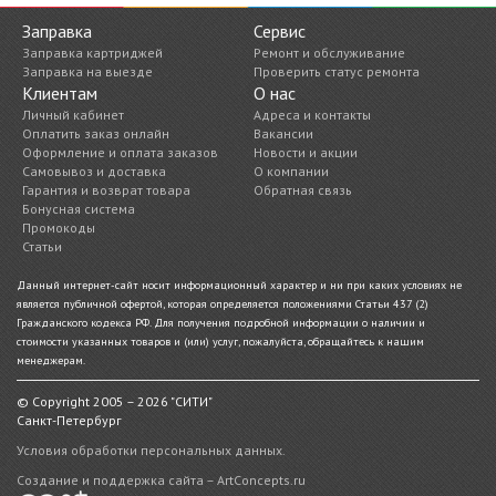
Заправка
Сервис
Заправка картриджей
Ремонт и обслуживание
Заправка на выезде
Проверить статус ремонта
Клиентам
О нас
Личный кабинет
Адреса и контакты
Оплатить заказ онлайн
Вакансии
Оформление и оплата заказов
Новости и акции
Самовывоз и доставка
О компании
Гарантия и возврат товара
Обратная связь
Бонусная система
Промокоды
Статьи
Данный интернет-сайт носит информационный характер и ни при каких условиях не
является публичной офертой, которая определяется положениями Статьи 437 (2)
Гражданского кодекса РФ. Для получения подробной информации о наличии и
стоимости указанных товаров и (или) услуг, пожалуйста, обращайтесь к нашим
менеджерам.
© Copyright 2005 – 2026 "СИТИ"
Санкт-Петербург
Условия обработки персональных данных.
Создание и поддержка сайта – ArtConcepts.ru