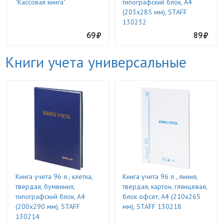
"Кассовая книга"
типографский блок, А4
(203х285 мм), STAFF
130232
69
89
Книги учета универсальные
Книга учета 96 л., клетка,
Книга учета 96 л., линия,
твердая, бумвинил,
твердая, картон, глянцевая,
типографский блок, А4
блок офсет, А4 (210х265
(200х290 мм), STAFF
мм), STAFF 130218
130214