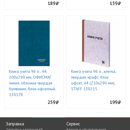
189
159
Книга учета 96 л., А4,
Книга учета 96 л., клетка,
200х290 мм, ОФИСМАГ
твердая, крафт, блок
линия, обложка твердая
офсет, А4 (210х290 мм),
бумвинил, блок офсетный,
STAFF 130215
130178
259
199
Заправка
Сервис
Заправка картриджей
Ремонт и обслуживание