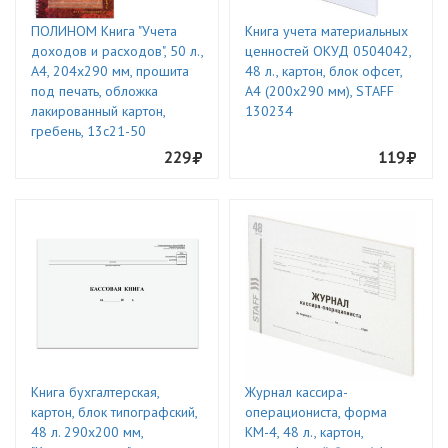
ПОЛИНОМ Книга "Учета
Книга учета материальных
доходов и расходов", 50 л.,
ценностей ОКУД 0504042,
А4, 204х290 мм, прошита
48 л., картон, блок офсет,
под печать, обложка
А4 (200х290 мм), STAFF
лакированный картон,
130234
гребень, 13с21-50
229
119
Книга бухгалтерская,
Журнал кассира-
картон, блок типографский,
операциониста, форма
48 л. 290х200 мм,
КМ-4, 48 л., картон,