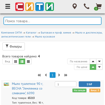
0
Компания СИТИ
→
Каталог
→
Бытовая и проф. химия
→
Мыло и диспенсеры,
антисептические гели
→
Мыло кусковое
Фильтры
Всего товаров найдено:
4
Вид
По названию
По цене
1
Мыло туалетное 90 г,
59
ВЕСНА "Земляника со
На складе
Бонус: 5
сливками", 6090
Код товара:
63213
Тип: туалетное, Вес: 90 г,