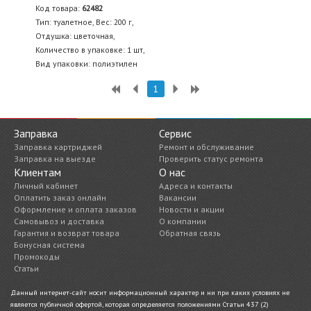
Код товара:
62482
Тип: туалетное, Вес: 200 г,
Отдушка: цветочная,
Количество в упаковке: 1 шт,
Вид упаковки: полиэтилен
1
Заправка
Сервис
Заправка картриджей
Ремонт и обслуживание
Заправка на выезде
Проверить статус ремонта
Клиентам
О нас
Личный кабинет
Адреса и контакты
Оплатить заказ онлайн
Вакансии
Оформление и оплата заказов
Новости и акции
Самовывоз и доставка
О компании
Гарантия и возврат товара
Обратная связь
Бонусная система
Промокоды
Статьи
Данный интернет-сайт носит информационный характер и ни при каких условиях не
является публичной офертой, которая определяется положениями Статьи 437 (2)