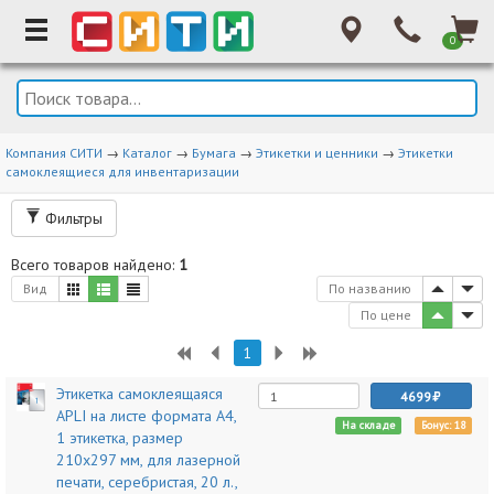
0
Компания СИТИ
→
Каталог
→
Бумага
→
Этикетки и ценники
→
Этикетки
самоклеящиеся для инвентаризации
Фильтры
Всего товаров найдено:
1
Вид
По названию
По цене
1
Этикетка самоклеящаяся
4699
APLI на листе формата А4,
На складе
Бонус: 18
1 этикетка, размер
210х297 мм, для лазерной
печати, серебристая, 20 л.,