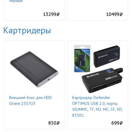
черный
13299
10499
Картридеры
Внешний бокс для HDD
Картридер Defender
Orient 2557U3
OPTIMUS USB 2.0, порты
SD/MMC, TF, M2, MC, CF, XD,
83501
850
699