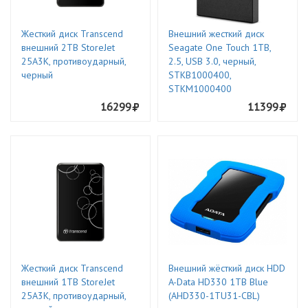
Жесткий диск Transcend
Внешний жесткий диск
внешний 2TB StoreJet
Seagate One Touch 1TB,
25A3K, противоударный,
2.5, USB 3.0, черный,
черный
STKB1000400,
STKM1000400
16299
11399
Жесткий диск Transcend
Внешний жёсткий диск HDD
внешний 1TB StoreJet
A-Data HD330 1TB Blue
25A3K, противоударный,
(AHD330-1TU31-CBL)