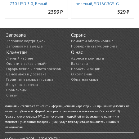
730 USB 3.0, Белый
зеленый, SB16GBGS-G
2399
529
Заправка
Сервис
Заправка картриджей
Ремонт и обслуживание
Заправка на выезде
Проверить статус ремонта
Клиентам
О нас
Личный кабинет
Адреса и контакты
Оплатить заказ онлайн
Вакансии
Оформление и оплата заказов
Новости и акции
Самовывоз и доставка
О компании
Гарантия и возврат товара
Обратная связь
Бонусная система
Промокоды
Статьи
Данный интернет-сайт носит информационный характер и ни при каких условиях не
является публичной офертой, которая определяется положениями Статьи 437 (2)
Гражданского кодекса РФ. Для получения подробной информации о наличии и
стоимости указанных товаров и (или) услуг, пожалуйста, обращайтесь к нашим
менеджерам.
© Copyright 2005 – 2026 "СИТИ"