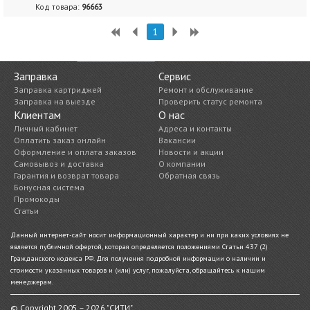
Код товара:
96663
1
Заправка
Сервис
Заправка картриджей
Ремонт и обслуживание
Заправка на выезде
Проверить статус ремонта
Клиентам
О нас
Личный кабинет
Адреса и контакты
Оплатить заказ онлайн
Вакансии
Оформление и оплата заказов
Новости и акции
Самовывоз и доставка
О компании
Гарантия и возврат товара
Обратная связь
Бонусная система
Промокоды
Статьи
Данный интернет-сайт носит информационный характер и ни при каких условиях не
является публичной офертой, которая определяется положениями Статьи 437 (2)
Гражданского кодекса РФ. Для получения подробной информации о наличии и
стоимости указанных товаров и (или) услуг, пожалуйста, обращайтесь к нашим
менеджерам.
© Copyright 2005 – 2026 "СИТИ"