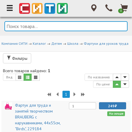
0
Компания СИТИ
→
Каталог
→
Детям
→
Школа
→
Фартуки для уроков труда
Фильтры
Всего товаров найдено:
1
Вид
По названию
По цене
1
Фартук для труда и
249
занятий творчеством
На складе
BRAUBERG с
нарукавниками, 44х55см,
"Birds", 229184