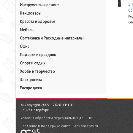
5 
Инструменты и ремонт
0
Канцтовары
Ко
Красота и здоровье
Об
Мебель
Оргтехника и Расходные материалы
Офис
Подарки и праздник
Спорт и отдых
Хобби и творчество
Электроника
Распродажа
© Copyright 2005 – 2026 "СИТИ"
Санкт-Петербург
Условия обработки персональных данных.
Создание и поддержка сайта – ArtConcepts.ru