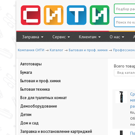
Заправка
Сервис
Клиентам
О нас
Компания СИТИ
→
Каталог
→
Бытовая и проф. химия
→
Профессион
Автотовары
Всего това
Бумага
Вид
катал
Бытовая и проф. химия
Бытовая техника
Ср
Все для туалетных комнат
мл
ра
Демооборудование
Ко
Детям
Об
Дом и сад
по
Заправка и восстановление картриджей
По