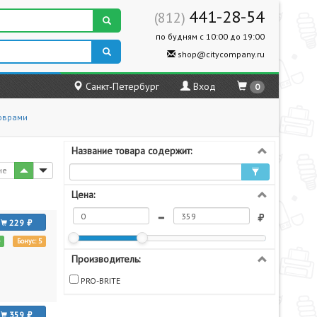
441-28-54
(812)
по будням с 10:00 до 19:00
shop@citycompany.ru
Санкт-Петербург
Вход
0
коврами
Название товара содержит:
не
Цена:
229
е
Бонус: 5
Производитель:
PRO-BRITE
359