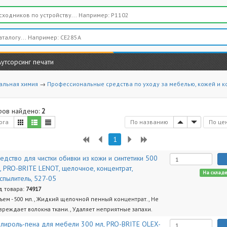
Аутсорсинг печати
альная химия
→
Профессиональные средства по уходу за мебелью, кожей и 
ров найдено:
2
ога
По названию
По це
1
едство для чистки обивки из кожи и синтетики 500
, PRO-BRITE LENOT, щелочное, концентрат,
На склад
спылитель, 527-05
д товара:
74917
ъем - 500 мл., Жидкий щелочной пенный концентрат., Не
вреждает волокна ткани., Удаляет неприятные запахи.
лироль-пена для мебели 300 мл, PRO-BRITE OLEX-