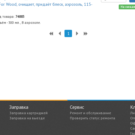
For Wood, очищает, придаёт блеск, аэрозоль, 115-
На склад
3
д товара:
74883
ъём - 300 мл., В аэрозоле.
1
Заправка
Сервис
К
Заправка картриджей
Ремонт и обслуживание
Ли
Заправка на выезде
Проверить статус ремонта
Оп
Оф
Са
Га