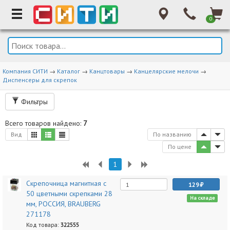
0
Компания СИТИ
→
Каталог
→
Канцтовары
→
Канцелярские мелочи
→
Диспенсеры для скрепок
Фильтры
Всего товаров найдено:
7
Вид
По названию
По цене
1
Скрепочница магнитная с
129
50 цветными скрепками 28
На складе
мм, РОССИЯ, BRAUBERG
271178
Код товара:
322555