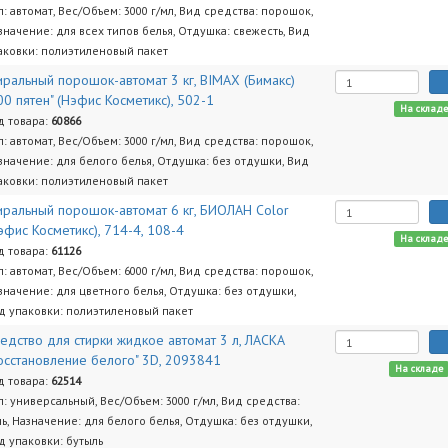
п: автомат, Вес/Объем: 3000 г/мл, Вид средства: порошок,
значение: для всех типов белья, Отдушка: свежесть, Вид
аковки: полиэтиленовый пакет
иральный порошок-автомат 3 кг, BIMAX (Бимакс)
00 пятен" (Нэфис Косметикс), 502-1
На склад
д товара:
60866
п: автомат, Вес/Объем: 3000 г/мл, Вид средства: порошок,
значение: для белого белья, Отдушка: без отдушки, Вид
аковки: полиэтиленовый пакет
иральный порошок-автомат 6 кг, БИОЛАН Color
эфис Косметикс), 714-4, 108-4
На склад
д товара:
61126
п: автомат, Вес/Объем: 6000 г/мл, Вид средства: порошок,
значение: для цветного белья, Отдушка: без отдушки,
д упаковки: полиэтиленовый пакет
едство для стирки жидкое автомат 3 л, ЛАСКА
осстановление белого" 3D, 2093841
На складе
д товара:
62514
п: универсальный, Вес/Объем: 3000 г/мл, Вид средства:
ль, Назначение: для белого белья, Отдушка: без отдушки,
д упаковки: бутыль