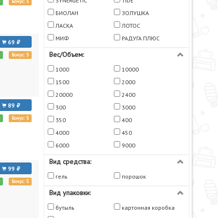
SYNERGETIC
TIDE
е
Бонус: 5
БИОЛАН
ЗОЛУШКА
ЛАСКА
ЛОТОС
МИФ
РАДУГА ПЛЮС
69
Вес/Объем:
е
Бонус: 5
1000
10000
1500
2000
20000
2400
89
300
3000
е
Бонус: 5
350
400
4000
450
6000
9000
Вид средства:
99
гель
порошок
е
Бонус: 5
Вид упаковки:
бутыль
картонная коробка