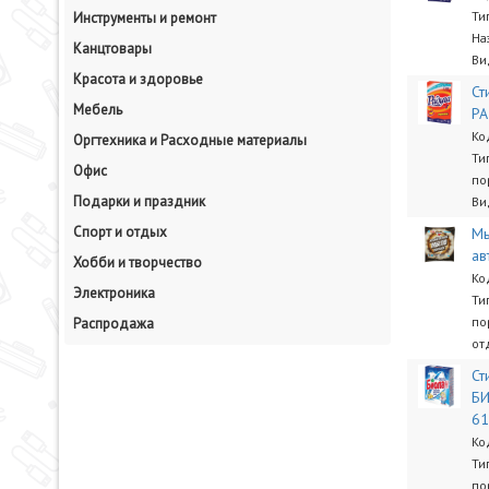
Ти
Инструменты и ремонт
На
Канцтовары
Ви
Красота и здоровье
Ст
Мебель
РА
Ко
Оргтехника и Расходные материалы
Ти
Офис
по
Подарки и праздник
Ви
Спорт и отдых
Мы
ав
Хобби и творчество
Ко
Электроника
Ти
по
Распродажа
от
Ст
БИ
61
Ко
Ти
по