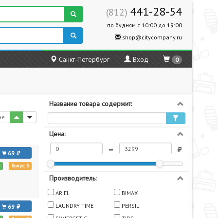
441-28-54
(812)
по будням с 10:00 до 19:00
shop@citycompany.ru
Санкт-Петербург
Вход
0
Название товара содержит:
не
Цена:
69
е
Бонус: 5
Производитель:
ARIEL
BIMAX
LAUNDRY TIME
PERSIL
69