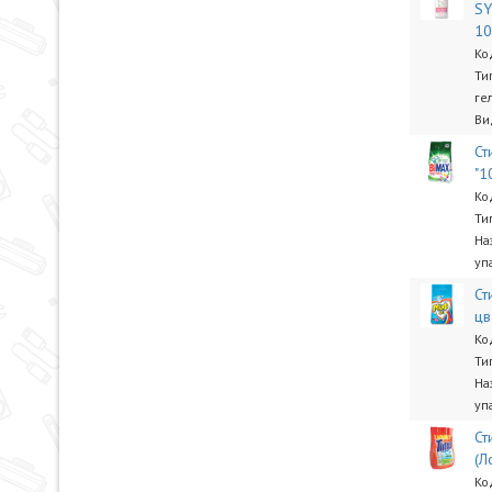
SY
1
Ко
Ти
ге
Ви
Ст
"1
Ко
Ти
На
уп
Ст
цв
Ко
Ти
На
уп
Ст
(Л
Ко