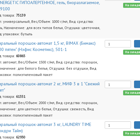
NERGETIC ГИПОАЛЕРГЕННОЕ, гель, биоразлагаемое,
На склад
09100
д товара:
75139
п: универсальный, Вес/Объем: 1000 г/мл, Вид средства:
ль, Назначение: для всех типов белья, Отдушка: цветочная,
д упаковки: бутыль
иральный порошок-автомат 1,5 кг, BIMAX (Бимакс)
00 пятен" (Нэфис Косметикс), 501-1
На склад
д товара:
60865
п: автомат, Вес/Объем: 1500 г/мл, Вид средства: порошок,
значение: для белого белья, Отдушка: без отдушки, Вид
аковки: полиэтиленовый пакет
иральный порошок-автомат 2 кг, МИФ 3 в 1 "Свежий
ет"
На склад
д товара:
61351
п: автомат, Вес/Объем: 2000 г/мл, Вид средства: порошок,
значение: для цветного белья, Отдушка: свежесть, Вид
аковки: полиэтиленовый пакет
иральный порошок-автомат 3 кг, LAUNDRY TIME
ондри Тайм)
На склад
д товара:
62930