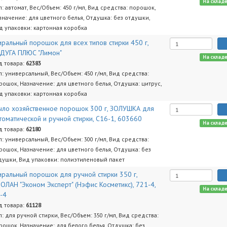
На склад
п: автомат, Вес/Объем: 450 г/мл, Вид средства: порошок,
значение: для цветного белья, Отдушка: без отдушки,
д упаковки: картонная коробка
иральный порошок для всех типов стирки 450 г,
ДУГА ПЛЮС "Лимон"
На склад
д товара:
62383
п: универсальный, Вес/Объем: 450 г/мл, Вид средства:
рошок, Назначение: для цветного белья, Отдушка: цитрус,
д упаковки: картонная коробка
ло хозяйственное порошок 300 г, ЗОЛУШКА для
томатической и ручной стирки, С16-1, 603660
На склад
д товара:
62180
п: универсальный, Вес/Объем: 300 г/мл, Вид средства:
рошок, Назначение: для цветного белья, Отдушка: без
душки, Вид упаковки: полиэтиленовый пакет
иральный порошок для ручной стирки 350 г,
ОЛАН "Эконом Эксперт" (Нэфис Косметикс), 721-4,
На склад
-4
д товара:
61128
п: для ручной стирки, Вес/Объем: 350 г/мл, Вид средства:
рошок, Назначение: для белого белья, Отдушка: без