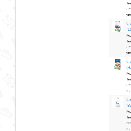
Ти
На
уп
Ст
"1
Ко
Ти
На
уп
Ст
(Н
Ко
Ти
На
Ви
Ср
"В
Ко
Ти
ге
Ви