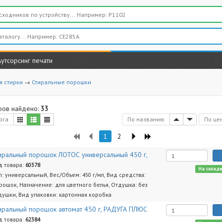
Аутсорсинг печати
я стирки
→
Стиральные порошки
ров найдено:
33
ога
По названию
По це
1
2
иральный порошок ЛОТОС универсальный 450 г,
д товара:
60378
На склад
п: универсальный, Вес/Объем: 450 г/мл, Вид средства:
рошок, Назначение: для цветного белья, Отдушка: без
душки, Вид упаковки: картонная коробка
иральный порошок автомат 450 г, РАДУГА ПЛЮС
д товара:
62384