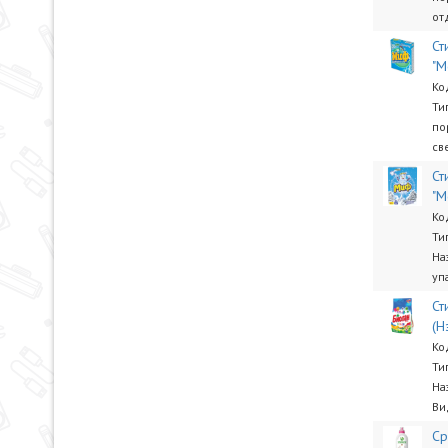
от
Ст
"М
Ко
Ти
по
св
Ст
"М
Ко
Ти
На
уп
Ст
(Н
Ко
Ти
На
Ви
Ср