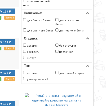
полиэтиленовый
пакет
129
Назначение:
е
Бонус: 5
для белого белья
для всех типов
белья
для цветного белья
для черного белья
Отдушка:
159
ассорти
без отдушки
е
Бонус: 5
свежесть
цветочная
цитрус
Тип:
379
автомат
для ручной стирки
универсальный
и
Бонус: 5
399