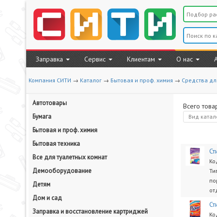
Заправка
Сервис
Клиентам
О нас
Компания СИТИ
→
Каталог
→
Бытовая и проф. химия
→
Средства дл
Автотовары
Всего това
Бумага
Вид
катал
Бытовая и проф. химия
Бытовая техника
Ст
Все для туалетных комнат
Ко
Демооборудование
Ти
по
Детям
от
Дом и сад
Ст
Заправка и восстановление картриджей
Ко