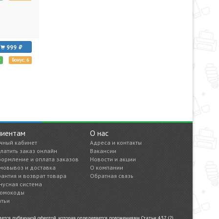
999
е
Бонус: 6
лиентам
О нас
чный кабинет
Адреса и контакты
латить заказ онлайн
Вакансии
ормление и оплата заказов
Новости и акции
мовывоз и доставка
О компании
рантия и возврат товара
Обратная связь
нусная система
омокоды
атьи
тся публичной офертой, которая определяется положениями Статьи 437 (2)