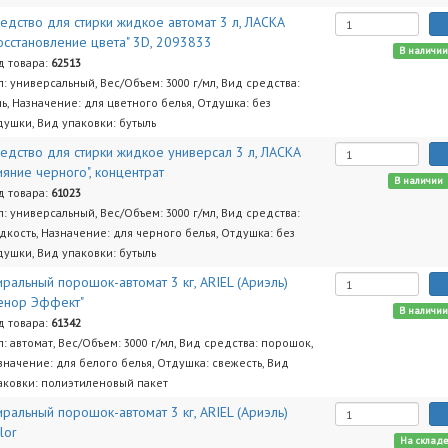
едство для стирки жидкое автомат 3 л, ЛАСКА
осстановление цвета" 3D, 2093833
В наличи
д товара:
62513
п: универсальный, Вес/Объем: 3000 г/мл, Вид средства:
ль, Назначение: для цветного белья, Отдушка: без
душки, Вид упаковки: бутыль
едство для стирки жидкое универсал 3 л, ЛАСКА
ияние черного", концентрат
В наличии
д товара:
61023
п: универсальный, Вес/Объем: 3000 г/мл, Вид средства:
дкость, Назначение: для черного белья, Отдушка: без
душки, Вид упаковки: бутыль
иральный порошок-автомат 3 кг, ARIEL (Ариэль)
енор Эффект"
В наличи
д товара:
61342
п: автомат, Вес/Объем: 3000 г/мл, Вид средства: порошок,
значение: для белого белья, Отдушка: свежесть, Вид
аковки: полиэтиленовый пакет
иральный порошок-автомат 3 кг, ARIEL (Ариэль)
lor
На склад