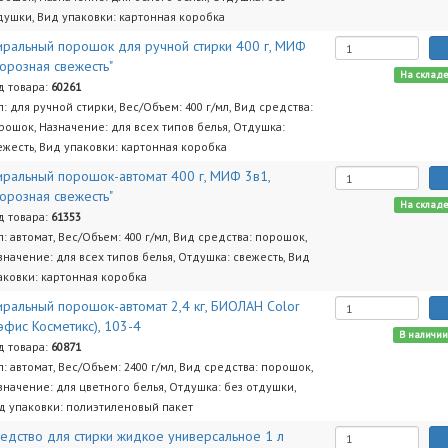
душки, Вид упаковки: картонная коробка
иральный порошок для ручной стирки 400 г, МИФ
орозная свежесть"
На склад
д товара:
60261
п: для ручной стирки, Вес/Объем: 400 г/мл, Вид средства:
рошок, Назначение: для всех типов белья, Отдушка:
ежесть, Вид упаковки: картонная коробка
иральный порошок-автомат 400 г, МИФ 3в1,
орозная свежесть"
На склад
д товара:
61353
п: автомат, Вес/Объем: 400 г/мл, Вид средства: порошок,
значение: для всех типов белья, Отдушка: свежесть, Вид
аковки: картонная коробка
иральный порошок-автомат 2,4 кг, БИОЛАН Color
эфис Косметикс), 103-4
В наличи
д товара:
60871
п: автомат, Вес/Объем: 2400 г/мл, Вид средства: порошок,
значение: для цветного белья, Отдушка: без отдушки,
д упаковки: полиэтиленовый пакет
едство для стирки жидкое универсальное 1 л