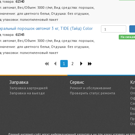
д товара:
61340
п: автомат, Вес/Объем: 3000 г/мл, Вид средства: порошок,
значение: для цветного белья, Отдушка: без отдушки,
д упаковки: полиэтиленовый пакет
иральный порошок-автомат 3 кг, TIDE (Тайд) Color
д товара:
61345
На склад
п: автомат, Вес/Объем: 3000 г/мл, Вид средства: порошок,
значение: для цветного белья, Отдушка: без отдушки,
д упаковки: полиэтиленовый пакет
1
2
Заправка
Сервис
К
Заправка картриджей
Ремонт и обслуживание
Ли
Заправка на выезде
Проверить статус ремонта
Оп
Оф
Са
Га
Бо
Пр
Ст
Данный интернет-сайт носит информационный характер и ни при каких условиях не являе