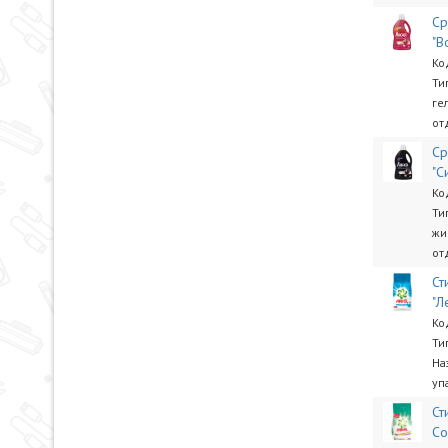
Ср
"В
Ко
Ти
ге
от
Ср
"С
Ко
Ти
жи
от
Ст
"Л
Ко
Ти
На
уп
Ст
Co