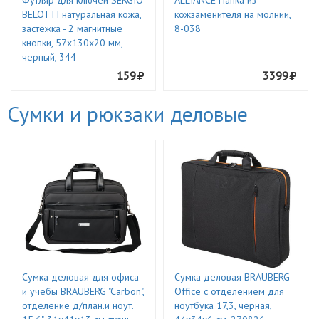
Футляр для ключей SERGIO
ALLIANCE Папка из
BELOTTI натуральная кожа,
кожзаменителя на молнии,
застежка - 2 магнитные
8-038
кнопки, 57х130х20 мм,
черный, 344
159
3399
Сумки и рюкзаки деловые
Сумка деловая для офиса
Сумка деловая BRAUBERG
и учебы BRAUBERG "Carbon",
Office с отделением для
отделение д/план.и ноут.
ноутбука 17,3, черная,