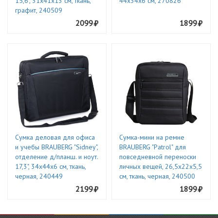
15,6", 31х41х13 см, ткань,
44х34х6 см, 270826
графит, 240509
2099
1899
Сумка деловая для офиса
Сумка-мини на ремне
и учебы BRAUBERG "Sidney",
BRAUBERG "Patrol" для
отделение д/планш. и ноут.
повседневной переноски
17,3", 34х44х6 см, ткань,
личных вещей, 26,5х22х5,5
черная, 240449
см, ткань, черная, 240500
2199
1899