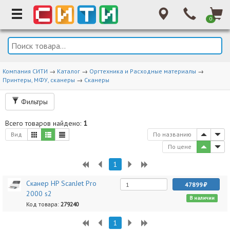
0
Компания СИТИ
→
Каталог
→
Оргтехника и Расходные материалы
→
Принтеры, МФУ, сканеры
→
Сканеры
Фильтры
Всего товаров найдено:
1
Вид
По названию
По цене
1
Сканер HP ScanJet Pro
47899
2000 s2
В наличии
Код товара:
279240
1