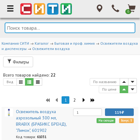
0
Компания СИТИ
→
Каталог
→
Бытовая и проф. химия
→
Освежители воздуха
и диспенсеры
→
Освежители воздуха
Фильтры
Всего товаров найдено:
22
Вид
По названию
По цене
1
2
Освежитель воздуха
119
аэрозольный 300 мл,
На складе
Бонус: 5
BRABIX (БРАБИКС БРЕНД),
"Лимон", 601902
Код товара:
61031