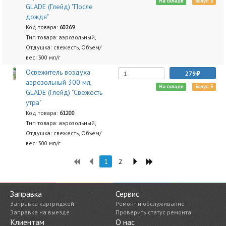
На складе
Бонус: 5
GLADE (Глейд) "После
дождя"
Код товара:
60269
Тип товара: аэрозольный,
Отдушка: свежесть, Объем/
вес: 300 мл/г
Освежитель воздуха
279
аэрозольный 300 мл,
На складе
Бонус: 5
GLADE (Глейд) "Свежесть
утра"
Код товара:
61200
Тип товара: аэрозольный,
Отдушка: свежесть, Объем/
вес: 300 мл/г
1
2
Заправка
Сервис
Заправка картриджей
Ремонт и обслуживание
Заправка на выезде
Проверить статус ремонта
Клиентам
О нас