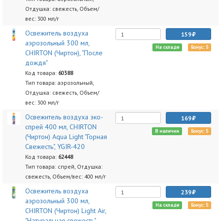
Отдушка: свежесть, Объем/
вес: 300 мл/г
Освежитель воздуха
159
аэрозольный 300 мл,
На складе
Бонус: 5
CHIRTON (Чиртон), "После
дождя"
Код товара:
60388
Тип товара: аэрозольный,
Отдушка: свежесть, Объем/
вес: 300 мл/г
Освежитель воздуха эко-
169
спрей 400 мл, CHIRTON
В наличии
Бонус: 5
(Чиртон) Aqua Light "Горная
Свежесть", YGIR-420
Код товара:
62448
Тип товара: спрей, Отдушка:
свежесть, Объем/вес: 400 мл/г
Освежитель воздуха
239
аэрозольный 300 мл,
На складе
Бонус: 5
CHIRTON (Чиртон) Light Air,
"Натуральная свежесть",