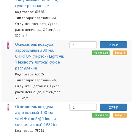
сухое распыление
Код товара:
60566
Тип товара: аэрозольный,
Отдушка: свежесть, Сухое
распыление: да, Объем/вес:
300 мл/г
Освежитель воздуха
239
аэрозольный 300 мл,
На складе
Бонус: 5
CHIRTON (Чиртон) Light Air,
"Нежность лотоса", сухое
распыление
Код товара:
60565
Тип товара: аэрозольный,
Отдушка: цветочная, Сухое
распыление: да, Объем/вес:
300 мл/г
Освежитель воздуха
279
аэрозольный 300 мл
На складе
Бонус: 5
GLADE (Глейд) "Пион и
сочные ягоды", 692365
Код товара:
75091