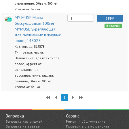
укрепление, Объем: 300 мл,
Упаковка: банка
MY MUSE Маска
589
беcсульфатная 300мл
В наличии
MYMUSE укрепляющая
для смешанных и жирных
волос, 145025
Код товара:
317373
Тип товара: маска,
Назначение: для всех типов
волос, Эффект от
использования:
восстанавление, защита,
питание, Объем: 300 мл,
Упаковка: банка
1
Заправка
Сервис
Заправка картриджей
Ремонт и обслуживание
Заправка на выезде
Проверить статус ремонта