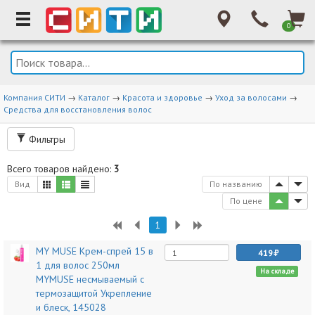
0
Компания СИТИ
→
Каталог
→
Красота и здоровье
→
Уход за волосами
→
Средства для восстановления волос
Фильтры
Всего товаров найдено:
3
Вид
По названию
По цене
1
MY MUSE Крем-спрей 15 в
419
1 для волос 250мл
На складе
MYMUSE несмываемый с
термозащитой Укрепление
и блеск, 145028