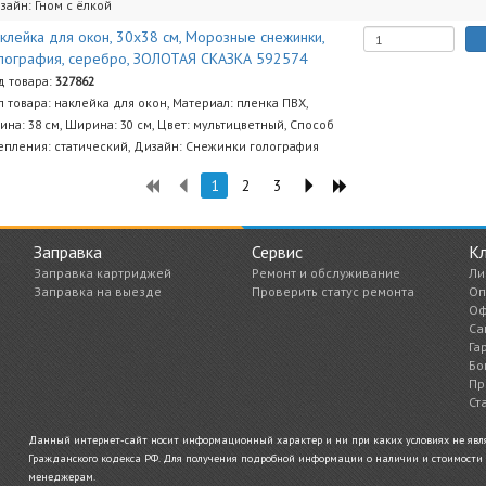
зайн: Гном с ёлкой
клейка для окон, 30х38 см, Морозные снежинки,
лография, серебро, ЗОЛОТАЯ СКАЗКА 592574
д товара:
327862
п товара: наклейка для окон, Материал: пленка ПВХ,
ина: 38 см, Ширина: 30 см, Цвет: мультицветный, Способ
епления: статический, Дизайн: Снежинки голография
1
2
3
Заправка
Сервис
К
Заправка картриджей
Ремонт и обслуживание
Ли
Заправка на выезде
Проверить статус ремонта
Оп
Оф
Са
Га
Бо
Пр
Ст
Данный интернет-сайт носит информационный характер и ни при каких условиях не являе
Гражданского кодекса РФ. Для получения подробной информации о наличии и стоимости у
менеджерам.