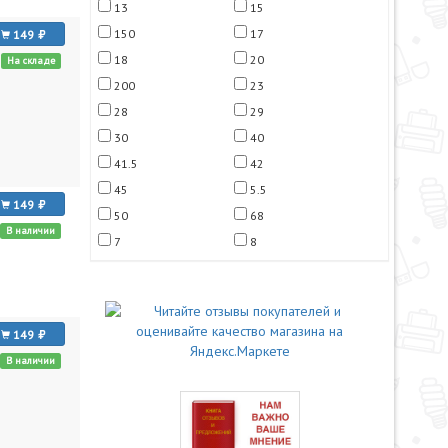
13
15
150
17
149
18
20
На складе
200
23
28
29
30
40
41.5
42
45
5.5
149
50
68
В наличии
7
8
149
В наличии