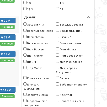
На складе
100
102
29.5
38
Дизайн:
79
Ассорти № 3
Веселые зверята
На складе
Веселый оленёнок
Волшебный Гном
Волшебство
Вязаный
79
Гном в костюме
Гном в тапочках
На складе
Гном Ворчун
Гном Милаш
99
Гном с ёлкой
Гном с сердечком
На складе
Гномики
Девочка-елочка
Дед Мороз
Дед Мороз и
Снегурочка
Еловые веточки
Елочка
Елочка с
Забавный оленёнок
кармашками
119
Зверята и ёлка
Лоскутки
В наличии
Медвежонок с
Новогодняя магия
подарками