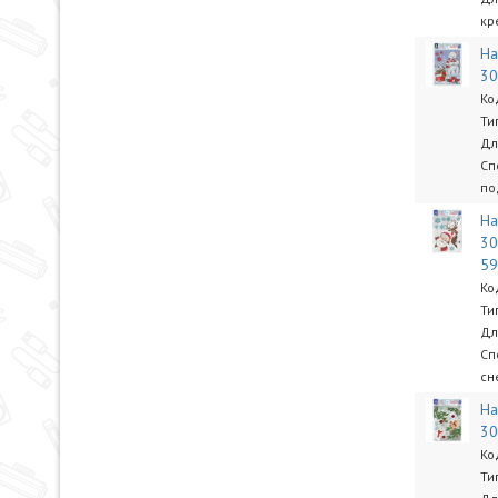
кр
На
30
Ко
Ти
Дл
Сп
по
На
30
5
Ко
Ти
Дл
Сп
сн
На
30
Ко
Ти