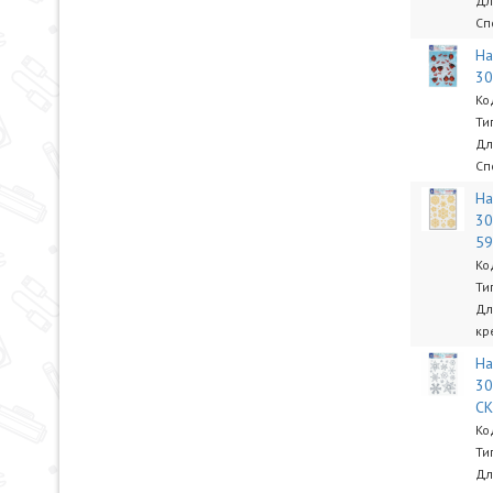
Дл
Сп
На
30
Ко
Ти
Дл
Сп
На
30
5
Ко
Ти
Дл
кр
На
30
СК
Ко
Ти
Дл