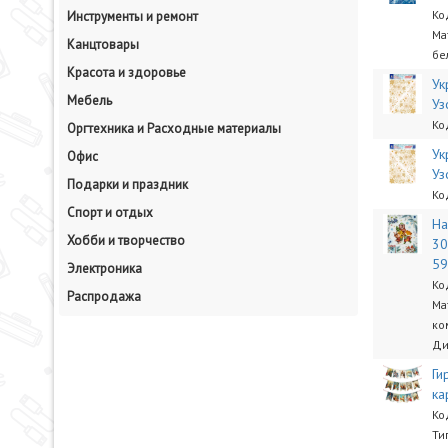
Ко
Инструменты и ремонт
Ма
Канцтовары
бе
Красота и здоровье
Ук
Мебель
Уз
Ко
Оргтехника и Расходные материалы
Ук
Офис
Уз
Подарки и праздник
Ко
Спорт и отдых
На
Хобби и творчество
30
5
Электроника
Ко
Распродажа
Ма
ко
Ди
Ги
ка
Ко
Ти