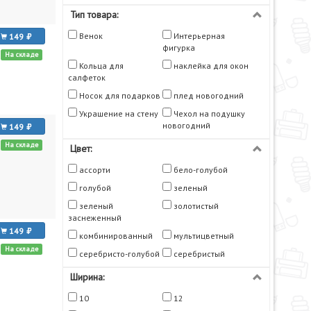
Тип товара:
Венок
Интерьерная
149
фигурка
На складе
Кольца для
наклейка для окон
салфеток
Носок для подарков
плед новогодний
Украшение на стену
Чехол на подушку
новогодний
149
На складе
Цвет:
ассорти
бело-голубой
голубой
зеленый
зеленый
золотистый
заснеженный
149
комбинированный
мультицветный
На складе
серебристо-голубой
серебристый
Ширина:
10
12