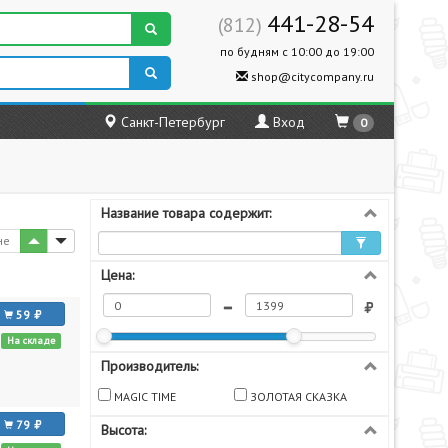
441-28-54
(812)
по будням с 10:00 до 19:00
shop@citycompany.ru
Санкт-Петербург
Вход
0
Название товара содержит:
не
Цена:
59
На складе
Производитель:
MAGIC TIME
ЗОЛОТАЯ СКАЗКА
79
Высота: