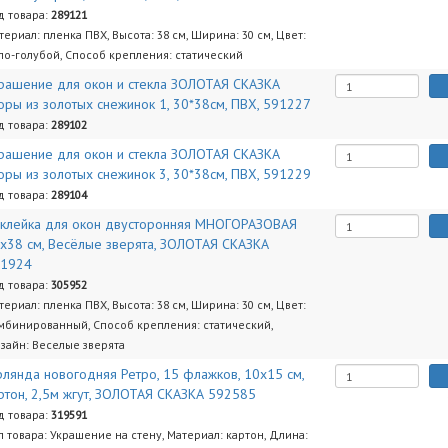
д товара:
289121
териал: пленка ПВХ, Высота: 38 см, Ширина: 30 см, Цвет:
ло-голубой, Способ крепления: статический
рашение для окон и стекла ЗОЛОТАЯ СКАЗКА
оры из золотых снежинок 1, 30*38см, ПВХ, 591227
д товара:
289102
рашение для окон и стекла ЗОЛОТАЯ СКАЗКА
оры из золотых снежинок 3, 30*38см, ПВХ, 591229
д товара:
289104
клейка для окон двусторонняя МНОГОРАЗОВАЯ
х38 см, Весёлые зверята, ЗОЛОТАЯ СКАЗКА
91924
д товара:
305952
териал: пленка ПВХ, Высота: 38 см, Ширина: 30 см, Цвет:
мбинированный, Способ крепления: статический,
зайн: Веселые зверята
рлянда новогодняя Ретро, 15 флажков, 10х15 см,
ртон, 2,5м жгут, ЗОЛОТАЯ СКАЗКА 592585
д товара:
319591
п товара: Украшение на стену, Материал: картон, Длина: