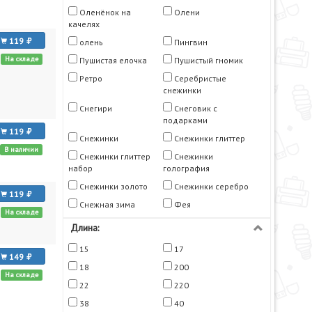
Оленёнок на
Олени
качелях
119
олень
Пингвин
На складе
Пушистая елочка
Пушистый гномик
Ретро
Серебристые
снежинки
Снегири
Снеговик с
подарками
119
Снежинки
Снежинки глиттер
В наличии
Снежинки глиттер
Снежинки
набор
голография
Снежинки золото
Снежинки серебро
119
Снежная зима
Фея
На складе
Длина:
15
17
149
18
200
На складе
22
220
38
40