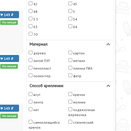
42
45
48
5
149
5.5
54
На складе
63
64
70
Материал:
дерево
картон
149
литой ПЭТ
металл
На складе
пенопласт
пленка ПВХ
полиэстер
фетр
Способ крепления:
жгут
крючок
лента
молния
149
нет
подвязочная
веревочка
На складе
самоклеящийся
статический
крючок