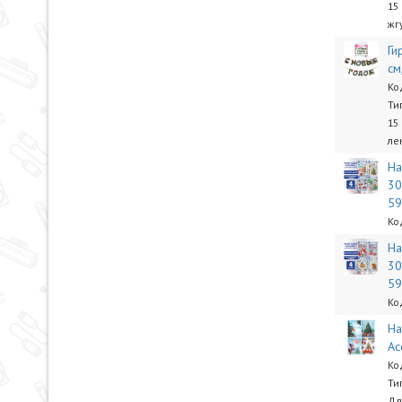
15
жг
Ги
см
Ко
Ти
15
ле
На
30
5
Ко
На
30
5
Ко
На
Ас
Ко
Ти
Дл