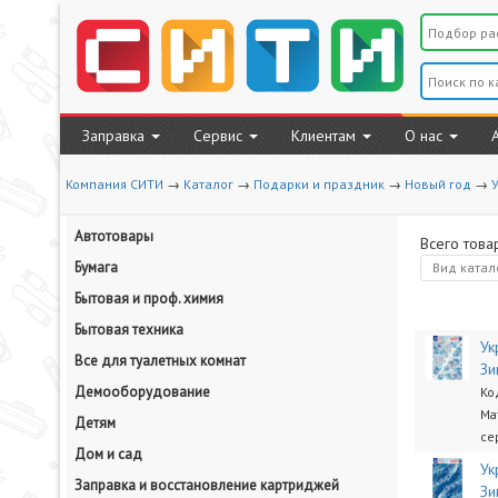
Заправка
Сервис
Клиентам
О нас
Компания СИТИ
→
Каталог
→
Подарки и праздник
→
Новый год
→
Автотовары
Всего това
Бумага
Вид
катал
Бытовая и проф. химия
Бытовая техника
Ук
Все для туалетных комнат
Зи
Демооборудование
Ко
Ма
Детям
се
Дом и сад
Ук
Заправка и восстановление картриджей
Зи