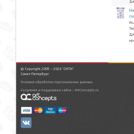
Ди
На
го
Ко
Ти
Дл
кр
© Copyright 2005 – 2026 "СИТИ"
Санкт-Петербург
Условия обработки персональных данных.
Создание и поддержка сайта – ArtConcepts.ru