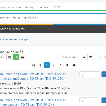
Аутсорсинг печати
Украшение интерьера
ров найдено:
52
ога
По названию
По це
1
2
3
рашение для окон и стекла ЗОЛОТАЯ СКАЗКА
мнее волшебство 1, 30*38 см, ПВХ, 591251
д товара:
289126
териал: пленка ПВХ, Высота: 38 см, Ширина: 30 см, Цвет:
ребристо-голубой, Способ крепления: статический
рашение для окон и стекла ЗОЛОТАЯ СКАЗКА
мние узоры 4, 30*38 см, ПВХ, 591246