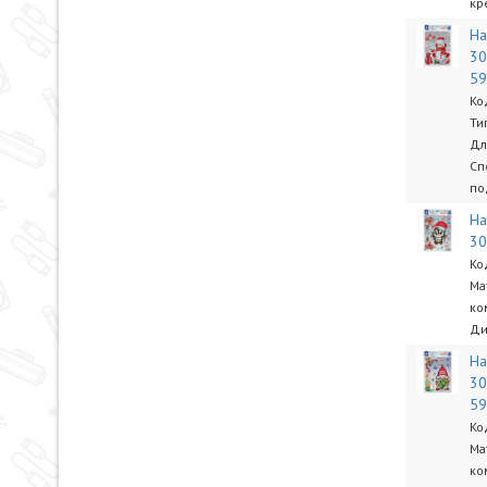
кр
На
30
5
Ко
Ти
Дл
Сп
по
На
30
Ко
Ма
ко
Ди
На
30
5
Ко
Ма
ко