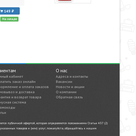
149
На складе
лиентам
О нас
чный кабинет
Адреса и контакты
латить заказ онлайн
Вакансии
ормление и оплата заказов
Новости и акции
мовывоз и доставка
О компании
рантия и возврат товара
Обратная связь
нусная система
омокоды
атьи
тся публичной офертой, которая определяется положениями Статьи 437 (2)
казанных товаров и (или) услуг, пожалуйста, обращайтесь к нашим