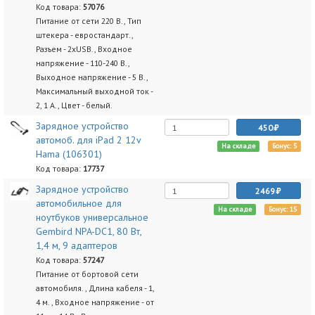
Код товара:
57076
Питание от сети 220 В., Тип
штекера - евростандарт.,
Разъем - 2xUSB., Входное
напряжение - 110-240 В.,
Выходное напряжение - 5 В.,
Максимальный выходной ток -
2, 1 А., Цвет - белый.
Зарядное устройство
450
автомоб. для iPad 2 12v
На складе
Бонус: 5
Hama (106301)
Код товара:
17737
Зарядное устройство
2469
автомобильное для
На складе
Бонус: 15
ноутбуков универсальное
Gembird NPA-DC1, 80 Вт,
1,4 м, 9 адаптеров
Код товара:
57247
Питание от бортовой сети
автомобиля. , Длина кабеля - 1,
4 м. , Входное напряжение - от