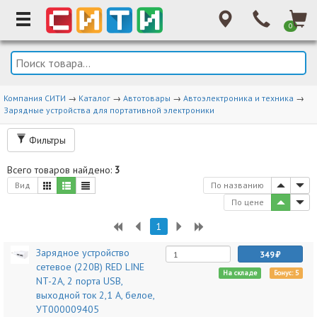
0
Компания СИТИ
→
Каталог
→
Автотовары
→
Автоэлектроника и техника
→
Зарядные устройства для портативной электроники
Фильтры
Всего товаров найдено:
3
Вид
По названию
По цене
1
Зарядное устройство
349
сетевое (220В) RED LINE
На складе
Бонус: 5
NT-2A, 2 порта USB,
выходной ток 2,1 А, белое,
УТ000009405