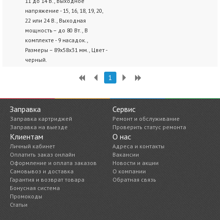
11 до 14 В., Выходное
напряжение - 15, 16, 18, 19, 20,
22 или 24 В., Выходная
мощность – до 80 Вт., В
комплекте - 9 насадок.,
Размеры – 89х58x31 мм., Цвет -
черный.
1
Заправка
Сервис
Заправка картриджей
Ремонт и обслуживание
Заправка на выезде
Проверить статус ремонта
Клиентам
О нас
Личный кабинет
Адреса и контакты
Оплатить заказ онлайн
Вакансии
Оформление и оплата заказов
Новости и акции
Самовывоз и доставка
О компании
Гарантия и возврат товара
Обратная связь
Бонусная система
Промокоды
Статьи