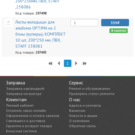
200*250мм, ПВХ, STAFF
,238086
Код товара:
297498
Листы-вкладыши для
339
альбома OPTIMA на 2
В наличии
боны (купюры), КОМПЛЕКТ
10 шт, 200*250 мм, ПВХ,
STAFF 238081
Код товара:
297493
1
Заправка
Сервис
Заправка картриджей
Ремонт и обслуживание
Заправка на выезде
Проверить статус ремонта
Клиентам
О нас
Личный кабинет
Адреса и контакты
Оплатить заказ онлайн
Вакансии
Оформление и оплата заказов
Новости и акции
Самовывоз и доставка
О компании
Гарантия и возврат товара
Обратная связь
Бонусная система