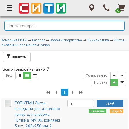
0
Компания СИТИ
→
Каталог
→
Хобби и творчество
→
Нумизматика
→
Листы-
вкладыши для монет и купюр
Фильтры
Всего товаров найдено:
7
Вид
По названию
По цене
1
ТОП-СПИН Листы-
189
вкладыши для денежных
В наличии
Бонус: 5
купюр для альбома
"Оптима" М9-05, комплект
5 шт., 200х250 мм, 2