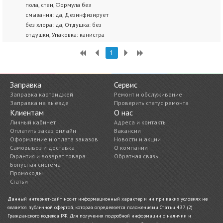
пола, стен, Формула без
смывания: да, Дезинфизирует
без хлора: да, Отдушка: без
отдушки, Упаковка: канистра
1
Заправка
Сервис
Заправка картриджей
Ремонт и обслуживание
Заправка на выезде
Проверить статус ремонта
Клиентам
О нас
Личный кабинет
Адреса и контакты
Оплатить заказ онлайн
Вакансии
Оформление и оплата заказов
Новости и акции
Самовывоз и доставка
О компании
Гарантия и возврат товара
Обратная связь
Бонусная система
Промокоды
Статьи
Данный интернет-сайт носит информационный характер и ни при каких условиях не
является публичной офертой, которая определяется положениями Статьи 437 (2)
Гражданского кодекса РФ. Для получения подробной информации о наличии и