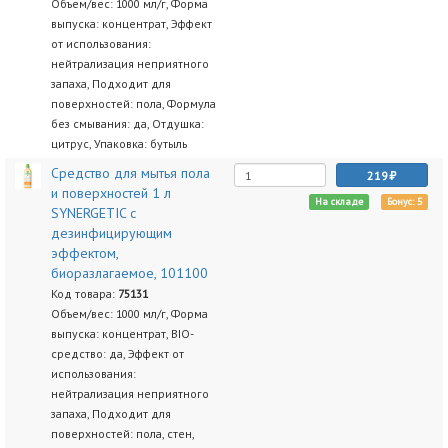
Объем/вес: 1000 мл/г, Форма
выпуска: концентрат, Эффект
от использования:
нейтрализация неприятного
запаха, Подходит для
поверхностей: пола, Формула
без смывания: да, Отдушка:
цитрус, Упаковка: бутыль
Средство для мытья пола
219
и поверхностей 1 л
На складе
Бонус: 5
SYNERGETIC c
дезинфицирующим
эффектом,
биоразлагаемое, 101100
Код товара:
75131
Объем/вес: 1000 мл/г, Форма
выпуска: концентрат, BIO-
средство: да, Эффект от
использования:
нейтрализация неприятного
запаха, Подходит для
поверхностей: пола, стен,