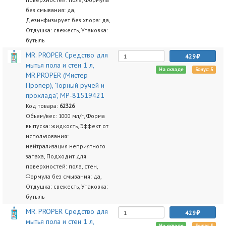
без смывания: да,
Дезинфизирует без хлора: да,
Отдушка: свежесть, Упаковка:
бутыль
MR. PROPER Средство для
429
мытья пола и стен 1 л,
На складе
Бонус: 5
MR.PROPER (Мистер
Пропер), "Горный ручей и
прохлада", MP-81519421
Код товара:
62326
Объем/вес: 1000 мл/г, Форма
выпуска: жидкость, Эффект от
использования:
нейтрализация неприятного
запаха, Подходит для
поверхностей: пола, стен,
Формула без смывания: да,
Отдушка: свежесть, Упаковка:
бутыль
MR. PROPER Средство для
429
мытья пола и стен 1 л,
На складе
Бонус: 5