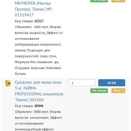
MR.PROPER (Мистер
Пропер), "Океан", MP-
81519417
Код товара:
62327
Объем/вес: 1000 мл/г, Форма
выпуска: жидкость, Эффект от
использования:
нейтрализация неприятного
запаха, Подходит для
поверхностей: пола, стен,
Формула без смывания: да,
Отдушка: морская, Упаковка:
бутыль
Средство для мытья пола
459
5 кг, ЛАЙМА
На складе
Бонус: 5
PROFESSIONAL концентрат,
"Лимон", 601606
Код товара:
60846
Объем/вес: 5000 мл/г, Форма
выпуска: концентрат, Эффект
от использования:
антимикробный эффект,