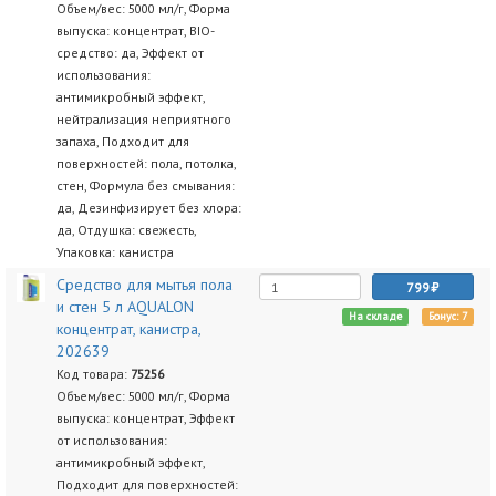
Объем/вес: 5000 мл/г, Форма
выпуска: концентрат, BIO-
средство: да, Эффект от
использования:
антимикробный эффект,
нейтрализация неприятного
запаха, Подходит для
поверхностей: пола, потолка,
стен, Формула без смывания:
да, Дезинфизирует без хлора:
да, Отдушка: свежесть,
Упаковка: канистра
Средство для мытья пола
799
и стен 5 л AQUALON
На складе
Бонус: 7
концентрат, канистра,
202639
Код товара:
75256
Объем/вес: 5000 мл/г, Форма
выпуска: концентрат, Эффект
от использования:
антимикробный эффект,
Подходит для поверхностей: