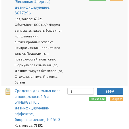
"Лимонная Энергия",
дезинфицирующее,
8677296
Код товара:
60521
Объем/вес: 1000 мл/г, Форма
выпуска: жидкость, Эффект от
использования:
антимикробный эффект,
нейтрализация неприятного
запаха, Подходит для
поверхностей: пола, стен,
Формула без смывания: да,
Дезинфизирует без хлора: да,
Отдушка: цитрус, Упаковка:
бутыль
Средство для мытья пола
699
и поверхностей 5 л
На складе
Бонус: 9
SYNERGETIC c
дезинфицирующим
эффектом,
биоразлагаемое, 101500
Код товара:
75132