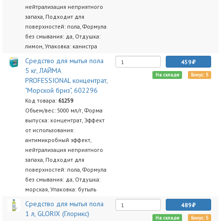
нейтрализация неприятного
запаха, Подходит для
поверхностей: пола, Формула
без смывания: да, Отдушка:
лимон, Упаковка: канистра
Средство для мытья пола
459
5 кг, ЛАЙМА
На складе
Бонус: 5
PROFESSIONAL концентрат,
"Морской бриз", 602296
Код товара:
61259
Объем/вес: 5000 мл/г, Форма
выпуска: концентрат, Эффект
от использования:
антимикробный эффект,
нейтрализация неприятного
запаха, Подходит для
поверхностей: пола, Формула
без смывания: да, Отдушка:
морская, Упаковка: бутыль
Средство для мытья пола
489
1 л, GLORIX (Глорикс)
На складе
Бонус: 5