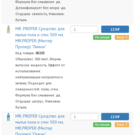
Формула без смывания: да,
Дезинфизирует без хлора: да,
Отдушка: свежесть, Упаковка:
бутыль
MR. PROPER Средство для
229
мытья пола и стен 500 мл,
На складе
Бонус: 5
MR.PROPER (Мистер
Пропер) "Лимон"
Код товара:
60263
Объем/вес: 500 мл/г, Форма
выпуска: жидкость, Эффект от
использования:
нейтрализация неприятного
запаха, Подходит для
поверхностей: пола, стен,
Формула без смывания: да,
Отдушка: цитрус, Упаковка:
бутыль
MR. PROPER Средство для
229
мытья пола и стен 500 мл,
На складе
Бонус: 5
MR.PROPER (Мистер
Пропер) "Океан"