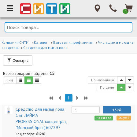
0
Компания СИТИ
→
Каталог
→
Бытовая и проф. химия
→
Чистящие и моющие
средства
→
Средства для мытья пола
Фильтры
Всего товаров найдено:
15
Вид
По названию
По цене
1
Средство для мытья пола
139
1 кг, ЛАЙМА
На складе
Бонус: 5
PROFESSIONAL концентрат,
"Морской бриз", 602297
Код товара:
61260