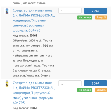
лимон, Упаковка: бутыль
Средство для мытья пола
209
1 л, ЛАЙМА PROFESSIONAL,
На складе
Бонус: 5
концентрат, "Утренняя
свежесть", усиленная
формула, 604796
Код товара:
63068
Объем/вес: 1000 мл/г, Форма
выпуска: концентрат, Эффект
от использования:
нейтрализация неприятного
запаха, Подходит для
поверхностей: пола, Формула
без смывания: да, Отдушка:
свежесть, Упаковка: бутыль
Средство для мытья пола
209
1 л, ЛАЙМА PROFESSIONAL,
На складе
Бонус: 5
концентрат, "Цитрусовый
микс", усиленная формула,
604795
Код товара:
63067