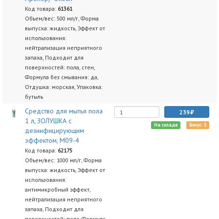
Код товара:
61361
Объем/вес: 500 мл/г, Форма
выпуска: жидкость, Эффект от
использования:
нейтрализация неприятного
запаха, Подходит для
поверхностей: пола, стен,
Формула без смывания: да,
Отдушка: морская, Упаковка:
бутыль
Средство для мытья пола
239
1 л, ЗОЛУШКА с
На складе
Бонус: 5
дезинфицирующим
эффектом, М09-4
Код товара:
62175
Объем/вес: 1000 мл/г, Форма
выпуска: жидкость, Эффект от
использования:
антимикробный эффект,
нейтрализация неприятного
запаха, Подходит для
поверхностей: пола, Формула