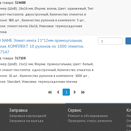
д товара:
324688
змер (ШхВ): 26х16 мм, Форма: волна, Цвет: оранжевый, Тип
икет-пистолета: двухстрочный, Количество этикеток в
лоне: 800 шт., Количество рулонов в комплекте: 5 шт.,
рия: этикет-лента 26х16, Упаковка: термоусадочная
енка
 NAME Этикет-лента 21*12мм прямоугольная,
лая, КОМПЛЕКТ 10 рулонов по 1000 этикеток,
17547
д товара:
317108
змер (ШхВ): 21х12 мм, Форма: прямоугольная, Цвет: белый,
п этикет-пистолета: однострочный, Количество этикеток в
лоне: 10 шт., Количество рулонов в комплекте: 1000 шт.,
рия: Standart, Упаковка: термоусадочная пленка
1
Заправка
Сервис
К
Заправка картриджей
Ремонт и обслуживание
Ли
Заправка на выезде
Проверить статус ремонта
Оп
Оф
Са