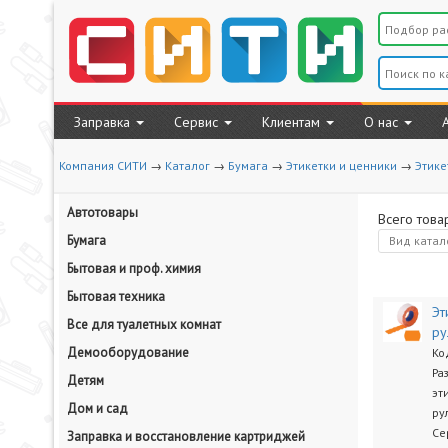
Заправка
Сервис
Клиентам
О нас
Компания СИТИ
→
Каталог
→
Бумага
→
Этикетки и ценники
→
Этике
Автотовары
Всего това
Бумага
Вид
катал
Бытовая и проф. химия
Бытовая техника
Эт
Все для туалетных комнат
ру
Демооборудование
Ко
Ра
Детям
эт
Дом и сад
ру
Се
Заправка и восстановление картриджей