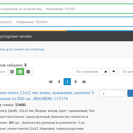
Аутсорсинг печати
тки для этикет-пистолетов
ров найдено:
8
ога
По названию
По це
1
икет-лента 22х12 мм, волна, оранжевая, комплект 5
лонов по 800 шт., BRAUBERG 123574
д товара:
324681
змер (ШхВ): 22х12 мм, Форма: волна, Цвет: оранжевый, Тип
икет-пистолета: однострочный, Количество этикеток в
лоне: 800 шт., Количество рулонов в комплекте: 5 шт.,
рия: этикет-лента 22х12, Упаковка: термоусадочная