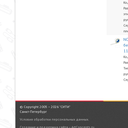
Ко
Ра
эт
ру
Се
пл
NO
бе
1
Ко
Ра
Ти
ру
Се
© Copyright 2005 – 2026 "СИТИ"
Санкт-Петербург
Условия обработки персональных данных.
Создание и поддержка сайта – ArtConcepts.ru