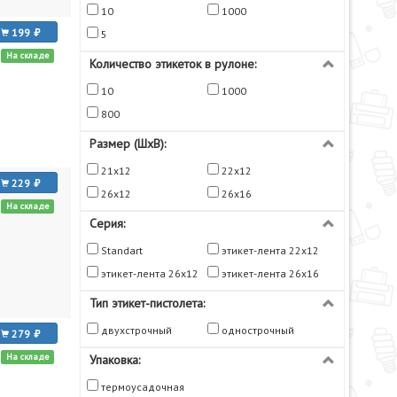
10
1000
199
5
На складе
Количество этикеток в рулоне:
10
1000
800
Размер (ШхВ):
21х12
22х12
229
26х12
26х16
На складе
Серия:
Standart
этикет-лента 22х12
этикет-лента 26х12
этикет-лента 26х16
Тип этикет-пистолета:
двухстрочный
однострочный
279
На складе
Упаковка:
термоусадочная