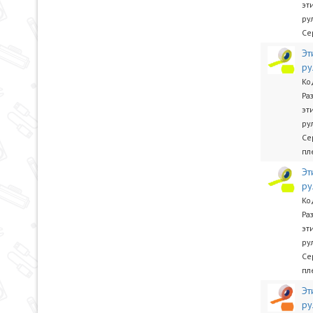
эт
ру
Се
Эт
ру
Ко
Ра
эт
ру
Се
пл
Эт
ру
Ко
Ра
эт
ру
Се
пл
Эт
ру