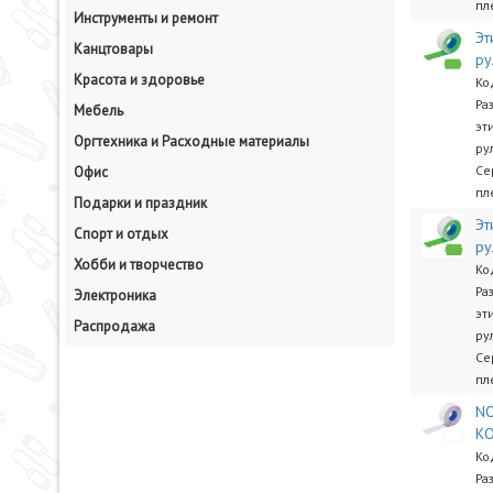
пл
Инструменты и ремонт
Эт
Канцтовары
ру
Красота и здоровье
Ко
Ра
Мебель
эт
Оргтехника и Расходные материалы
ру
Се
Офис
пл
Подарки и праздник
Эт
Спорт и отдых
ру
Хобби и творчество
Ко
Ра
Электроника
эт
Распродажа
ру
Се
пл
NO
КО
Ко
Ра