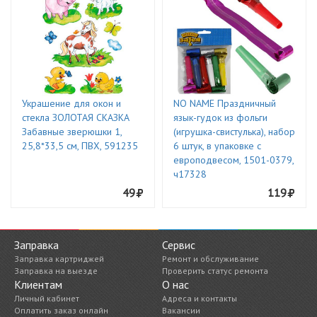
Украшение для окон и
NO NAME Праздничный
стекла ЗОЛОТАЯ СКАЗКА
язык-гудок из фольги
Забавные зверюшки 1,
(игрушка-свистулька), набор
25,8*33,5 см, ПВХ, 591235
6 штук, в упаковке с
европодвесом, 1501-0379,
ч17328
49
119
Заправка
Сервис
Заправка картриджей
Ремонт и обслуживание
Заправка на выезде
Проверить статус ремонта
Клиентам
О нас
Личный кабинет
Адреса и контакты
Оплатить заказ онлайн
Вакансии