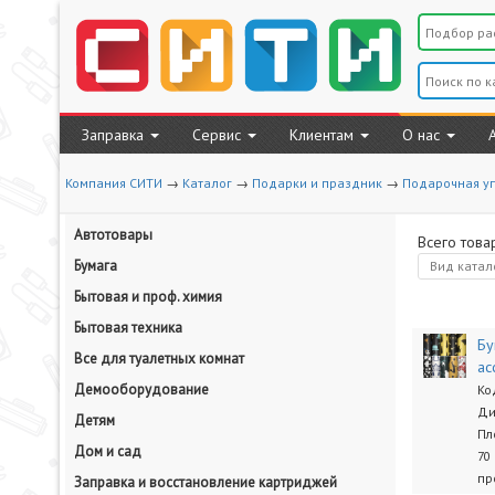
Заправка
Сервис
Клиентам
О нас
Компания СИТИ
→
Каталог
→
Подарки и праздник
→
Подарочная у
Автотовары
Всего това
Бумага
Вид
катал
Бытовая и проф. химия
Бытовая техника
Бу
Все для туалетных комнат
ас
Демооборудование
Ко
Ди
Детям
Пл
Дом и сад
70
пр
Заправка и восстановление картриджей