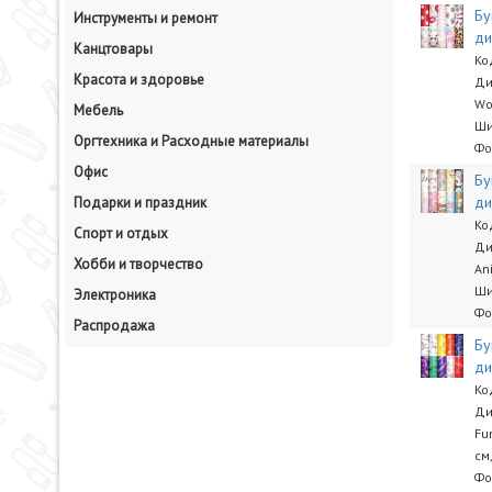
Бу
Инструменты и ремонт
ди
Канцтовары
Ко
Красота и здоровье
Ди
Wo
Мебель
Ши
Оргтехника и Расходные материалы
Фо
Офис
Бу
ди
Подарки и праздник
Ко
Спорт и отдых
Ди
Хобби и творчество
An
Ши
Электроника
Фо
Распродажа
Бу
ди
Ко
Ди
Fu
см
Фо