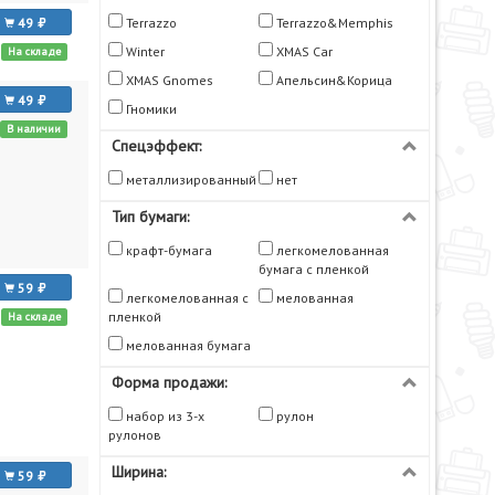
49
Terrazzo
Terrazzo&Memphis
Winter
XMAS Car
На складе
XMAS Gnomes
Апельсин&Корица
49
Гномики
В наличии
Спецэффект:
металлизированный
нет
Тип бумаги:
крафт-бумага
легкомелованная
бумага с пленкой
59
легкомелованная с
мелованная
пленкой
На складе
мелованная бумага
Форма продажи:
набор из 3-х
рулон
рулонов
Ширина:
59