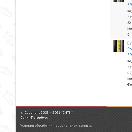
5
Ко
Ди
80
Ко
Сп
Бу
St
5
Ко
Ди
м2
Ко
Фо
© Copyright 2005 – 2026 "СИТИ"
Санкт-Петербург
Условия обработки персональных данных.