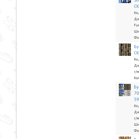
Sn
С
Ко
Ди
Fu
Ши
Фо
Бу
СК
Ко
Ди
г/
Ко
Бу
70
5
Ко
Ди
г/
Ши
Фо