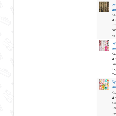
Бу
ди
Ко
Ди
Kr
10
не
Бу
ди
Ко
Ди
Lo
см
Фо
Бу
ди
Ко
Ди
Sw
Ко
ру