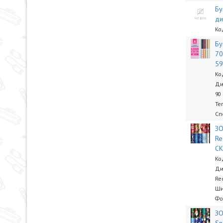
Бу
ди
Ко
Бу
70
5
Ко
Ди
90
Te
Сп
ЗО
Re
СК
Ко
Ди
Re
Ши
Фо
ЗО