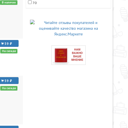
В наличии
70
59
На складе
59
На складе