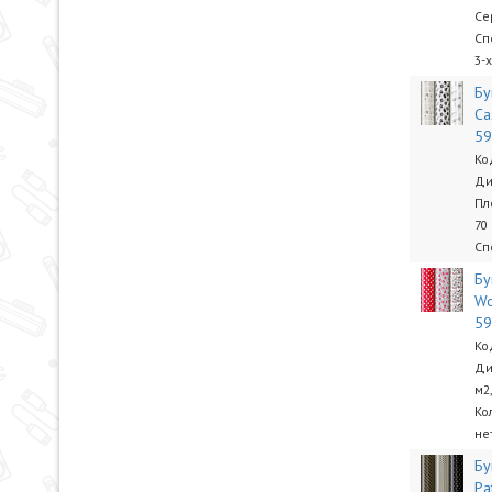
Се
Сп
3-
Бу
Ca
5
Ко
Ди
Пл
70
Сп
Бу
Wo
5
Ко
Ди
м2
Ко
не
Бу
Pa