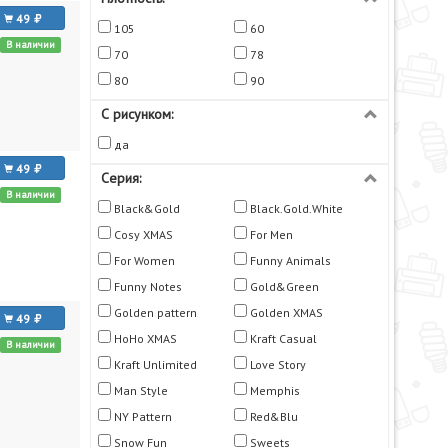
49
105
60
В наличии
70
78
80
90
С рисунком:
да
49
Серия:
В наличии
Black&Gold
Black.Gold.White
Cosy XMAS
For Men
For Women
Funny Animals
Funny Notes
Gold&Green
Golden pattern
Golden XMAS
49
HoHo XMAS
Kraft Casual
В наличии
Kraft Unlimited
Love Story
Man Style
Memphis
NY Pattern
Red&Blu
Snow Fun
Sweets