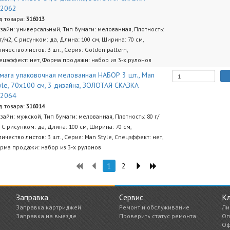
92062
д товара:
316013
зайн: универсальный, Тип бумаги: мелованная, Плотность:
 г/м2, С рисунком: да, Длина: 100 см, Ширина: 70 см,
личество листов: 3 шт., Серия: Golden pattern,
ецэффект: нет, Форма продажи: набор из 3-х рулонов
мага упаковочная мелованная НАБОР 3 шт., Man
yle, 70х100 см, 3 дизайна, ЗОЛОТАЯ СКАЗКА
92064
д товара:
316014
зайн: мужской, Тип бумаги: мелованная, Плотность: 80 г/
, С рисунком: да, Длина: 100 см, Ширина: 70 см,
личество листов: 3 шт., Серия: Man Style, Спецэффект: нет,
рма продажи: набор из 3-х рулонов
1
2
Заправка
Сервис
К
Заправка картриджей
Ремонт и обслуживание
Ли
Заправка на выезде
Проверить статус ремонта
Оп
Оф