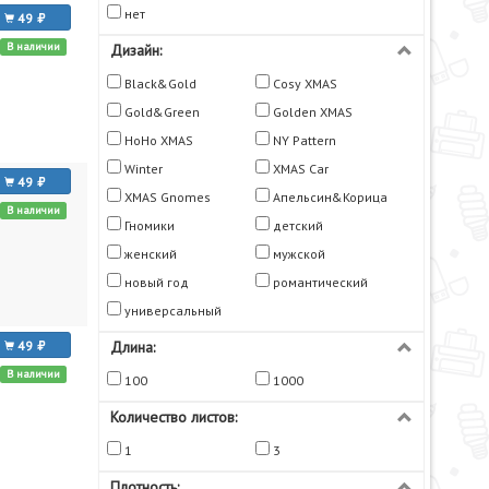
нет
49
В наличии
Дизайн:
Black&Gold
Cosy XMAS
Gold&Green
Golden XMAS
HoHo XMAS
NY Pattern
Winter
XMAS Car
49
XMAS Gnomes
Апельсин&Корица
В наличии
Гномики
детский
женский
мужской
новый год
романтический
универсальный
49
Длина:
В наличии
100
1000
Количество листов:
1
3
Плотность: