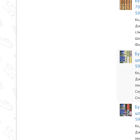
Бу
70
5
Ко
Ди
г/
Ши
Фо
Бу
шт
5
Ко
Ди
пл
Се
Сп
Бу
шт
5
Ко
Ди
пл