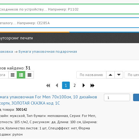
Аутсорсинг печати
паковка
→
Бумага упаковочная подарочная
ров найдено:
31
ога
По названию
По це
1
2
мага упаковочная For Men 70x100см, 10 дизайнов
сорти, ЗОЛОТАЯ СКАЗКА код 1С
д товара:
300142
зайн: мужской, Тип бумаги: мелованная, Серия: For Men,
отность: 105 г/м2, С рисунком: да, Длина: 100 см, Ширина:
 см, Количество листов: 1 шт, Спецэффект: нет, Форма
одажи: рулон