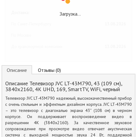
Доставка:
Загрузка…
По Санкт-Петербургу
13.08.2026
По Москве
До транспортной компании
13.08.2026
Описание
Отзывы (0)
Описание Телевизор JVC LT-43M790, 43 (109 см),
3840x2160, 4К UHD, 169, SmartTV, WiFi, черный
Телевизор JVC LT-43M790 надежный, высококачественный прибор
с очень стильным и эффектным дизайном корпуса. JVC LT-43M790
– это телевизор с диагональю экрана 43" (108 см) в черном
корпусе. Он поддерживает воспроизведение видео в
разрешении 4K (3840x2160). За качественное звуковое
сопровождение при просмотре видео отвечает акустическая
система с выходной мощностью звука 24 Вт, поддержкой