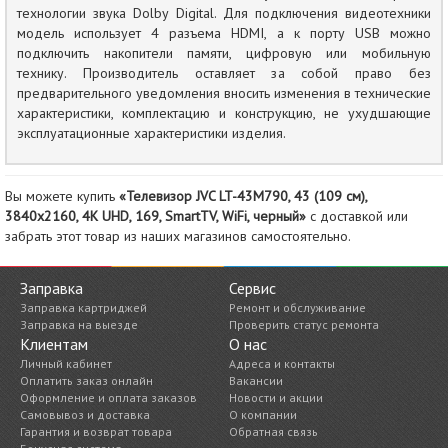
технологии звука Dolby Digital. Для подключения видеотехники
модель использует 4 разъема HDMI, а к порту USB можно
подключить накопители памяти, цифровую или мобильную
технику. Производитель оставляет за собой право без
предварительного уведомления вносить изменения в технические
характеристики, комплектацию и конструкцию, не ухудшающие
эксплуатационные характеристики изделия.
Вы можете купить
«Телевизор JVC LT-43M790, 43 (109 см),
3840x2160, 4К UHD, 169, SmartTV, WiFi, черный»
с доставкой или
забрать этот товар из наших магазинов самостоятельно.
Заправка
Сервис
Заправка картриджей
Ремонт и обслуживание
Заправка на выезде
Проверить статус ремонта
Клиентам
О нас
Личный кабинет
Адреса и контакты
Оплатить заказ онлайн
Вакансии
Оформление и оплата заказов
Новости и акции
Самовывоз и доставка
О компании
Гарантия и возврат товара
Обратная связь