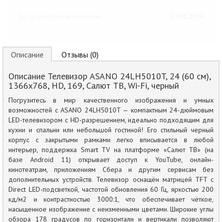
До транспортной компании
27.08.2026
Описание
Отзывы (0)
Описание Телевизор ASANO 24LH5010T, 24 (60 см),
1366x768, HD, 169, Салют ТВ, Wi-Fi, черный
Погрузитесь в мир качественного изображения и умных
возможностей с ASANO 24LH5010T — компактным 24-дюймовым
LED-телевизором с HD-разрешением, идеально подходящим для
кухни и спальни или небольшой гостиной! Его стильный черный
корпус с закрытыми рамками легко вписывается в любой
интерьер, поддержка Smart TV на платформе «Салют ТВ» (на
базе Android 11) открывает доступ к YouTube, онлайн-
кинотеатрам, приложениям Сбера и другим сервисам без
дополнительных устройств. Телевизор оснащён матрицей TFT с
Direct LED-подсветкой, частотой обновления 60 Гц, яркостью 200
кд/м2 и контрастностью 3000:1, что обеспечивает чёткое,
насыщенное изображение с неизменными цветами. Широкие углы
обзора 178 градусов по горизонтали и вертикали позволяют