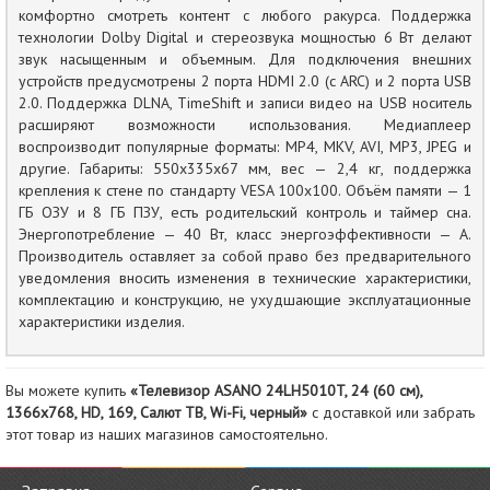
комфортно смотреть контент с любого ракурса. Поддержка
технологии Dolby Digital и стереозвука мощностью 6 Вт делают
звук насыщенным и объемным. Для подключения внешних
устройств предусмотрены 2 порта HDMI 2.0 (с ARC) и 2 порта USB
2.0. Поддержка DLNA, TimeShift и записи видео на USB носитель
расширяют возможности использования. Медиаплеер
воспроизводит популярные форматы: MP4, MKV, AVI, MP3, JPEG и
другие. Габариты: 550х335х67 мм, вес — 2,4 кг, поддержка
крепления к стене по стандарту VESA 100х100. Объём памяти — 1
ГБ ОЗУ и 8 ГБ ПЗУ, есть родительский контроль и таймер сна.
Энергопотребление — 40 Вт, класс энергоэффективности — А.
Производитель оставляет за собой право без предварительного
уведомления вносить изменения в технические характеристики,
комплектацию и конструкцию, не ухудшающие эксплуатационные
характеристики изделия.
Вы можете купить
«Телевизор ASANO 24LH5010T, 24 (60 см),
1366x768, HD, 169, Салют ТВ, Wi-Fi, черный»
с доставкой или забрать
этот товар из наших магазинов самостоятельно.