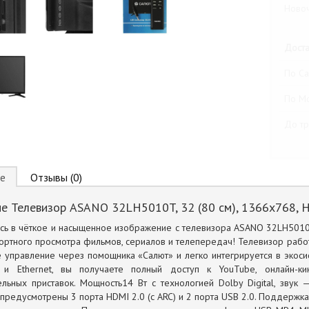
Новоч
Доста
По Са
По М
До тр
е
Отзывы (0)
е Телевизор ASANO 32LH5010T, 32 (80 см), 1366x768, HD
есь в чёткое и насыщенное изображение с телевизора ASANO 32LH50
ртного просмотра фильмов, сериалов и телепередач! Телевизор работ
 управление через помощника «Салют» и легко интегрируется в экоси
h и Ethernet, вы получаете полный доступ к YouTube, онлайн-к
льных приставок. Мощность14 Вт с технологией Dolby Digital, звук
 предусмотрены 3 порта HDMI 2.0 (с ARC) и 2 порта USB 2.0. Поддержка