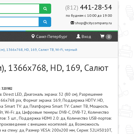
441-28-54
(812)
по будням с 10:00 до 19:00
shop@citycompany.ru
Санкт-Петербург
Вход
0
), 1366x768, HD, 169, Салют ТВ, Wi-Fi, черный
, 1366x768, HD, 169, Салют
:
320982
а: Direct LED, Диагональ экрана: 32 (80 см), Разрешение
366x768 pix, Формат экрана: 16:9, Поддержка HDTV: HD,
 Smart TV: да, Платформа Smart TV: Салют ТВ, Мощность
 Вт, Wi-Fi: да, Цифровые тюнеры: DVB-C, DVB-T2, Количество
ов: 3 шт., Поддержка HDMI 2.0: да, Количество USB-портов:
спроизведение с внешних носителей: да, Возможность
 на стену: да, Размер VESA: 200x200 мм, Серия: 32LH5010T,