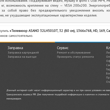
ти использования. Поддерживает видео, музыку и фото с USB: MP4, MK
4 кг, возможность крепления на стену — VESA 200х200. Энергопотре
т за собой право без предварительного уведомления вносить изм
ию, не ухудшающие эксплуатационные характеристики изделия.
купить
«Телевизор ASANO 32LH5010T, 32 (80 см), 1366x768, HD, 169, Сал
инов самостоятельно.
Заправка
Сервис
К
Заправка картриджей
Ремонт и обслуживание
Ли
Заправка на выезде
Проверить статус ремонта
Оп
Оф
Са
Га
Бо
Пр
Ст
Данный интернет-сайт носит информационный характер и ни при каких условиях не являе
Гражданского кодекса РФ. Для получения подробной информации о наличии и стоимости у
менеджерам.