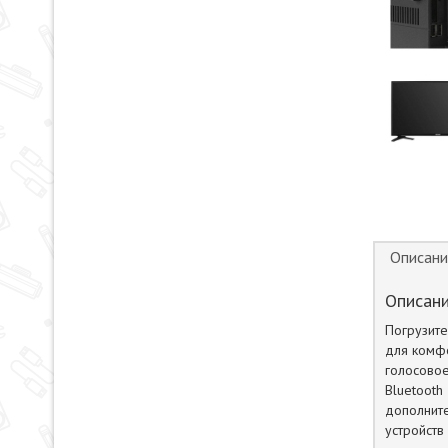
Описани
Описани
Погрузит
для комфо
голосовое
Bluetoot
дополните
устройств