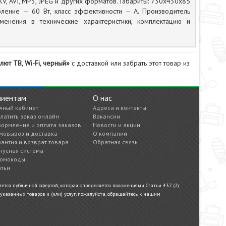
V, AVI, MP3, JPEG и других форматов. Габариты: 730х430х85
бление — 60 Вт, класс эффективности — А. Производитель
енения в технические характеристики, комплектацию и
ют ТВ, Wi-Fi, черный»
с доставкой или забрать этот товар из
лиентам
О нас
чный кабинет
Адреса и контакты
латить заказ онлайн
Вакансии
ормление и оплата заказов
Новости и акции
мовывоз и доставка
О компании
рантия и возврат товара
Обратная связь
нусная система
омокоды
атьи
тся публичной офертой, которая определяется положениями Статьи 437 (2)
казанных товаров и (или) услуг, пожалуйста, обращайтесь к нашим