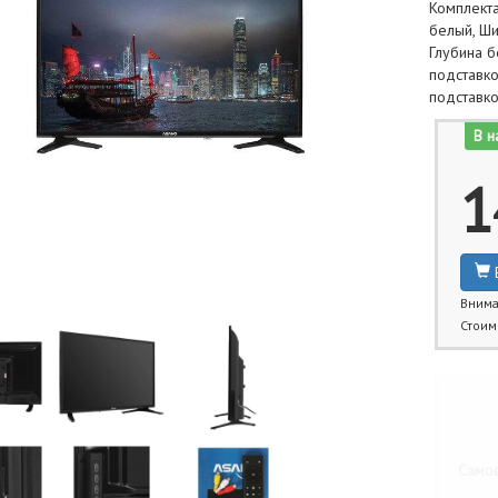
Комплекта
белый, Ши
Глубина б
подставко
подставко
В н
1
Внима
Стоим
Бли
Самов