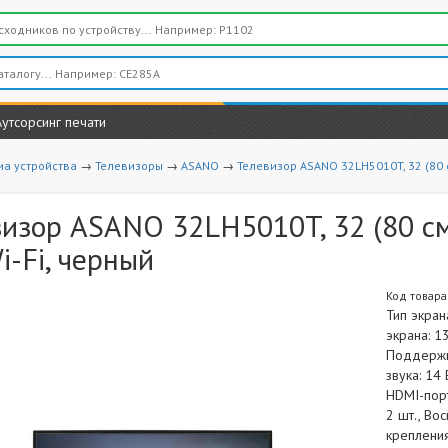
Аутсорсинг печати
иа устройства
→
Телевизоры
→
ASANO
→
Телевизор ASANO 32LH5010T, 32 (80 см
изор ASANO 32LH5010T, 32 (80 см)
i-Fi, черный
Код товара
Тип экран
экрана: 1
Поддержка
звука: 14
HDMI-порт
2 шт., Во
крепления