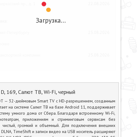
еркасский пр., д. 1
22.08.2026
Загрузка…
вка:
нкт-Петербургу
25.08.2026
оскве
анспортной компании
25.08.2026
, 169, Салют ТВ, Wi-Fi, черный
10T — 32-дюймовым Smart TV с HD-разрешением, созданным
ает на системе Салют ТВ на базе Android 11, поддерживает
стему умного дома от Сбера. Благодаря встроенному Wi-Fi,
инотеатрам, приложениям и стриминговым сервисам без
 — чистый, громкий и объемный. Для подключения внешних
 DLNA, TimeShift и записи видео на USB носитель расширяют