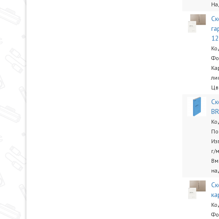
На
Ск
га
12
Ко
Фо
Ка
ли
Цв
Ск
BR
Ко
По
Из
г/
Вм
на
Ск
ка
Ко
Фо