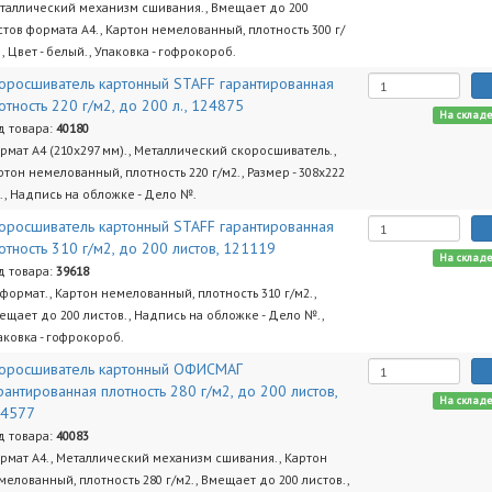
таллический механизм сшивания., Вмещает до 200
стов формата А4., Картон немелованный, плотность 300 г/
., Цвет - белый., Упаковка - гофрокороб.
оросшиватель картонный STAFF гарантированная
отность 220 г/м2, до 200 л., 124875
На склад
д товара:
40180
рмат А4 (210х297 мм)., Металлический скоросшиватель.,
ртон немелованный, плотность 220 г/м2., Размер - 308х222
., Надпись на обложке - Дело №.
оросшиватель картонный STAFF гарантированная
отность 310 г/м2, до 200 листов, 121119
На склад
д товара:
39618
 формат., Картон немелованный, плотность 310 г/м2.,
ещает до 200 листов., Надпись на обложке - Дело №.,
аковка - гофрокороб.
оросшиватель картонный ОФИСМАГ
рантированная плотность 280 г/м2, до 200 листов,
На склад
24577
д товара:
40083
рмат А4., Металлический механизм сшивания., Картон
мелованный, плотность 280 г/м2., Вмещает до 200 листов.,