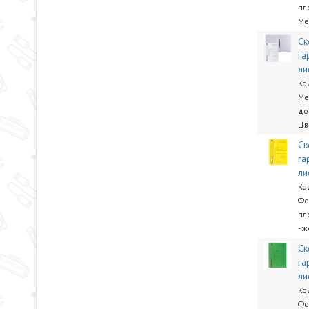
пл
Ме
Ск
га
ли
Ко
Ме
до
Цв
Ск
га
ли
Ко
Фо
пл
- 
Ск
га
ли
Ко
Фо