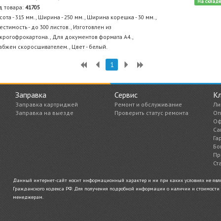
На склад
д товара:
41705
сота - 315 мм., Ширина - 250 мм., Ширина корешка - 30 мм.,
естимость - до 300 листов., Изготовлен из
крогофрокартона., Для документов формата А4.,
абжен скоросшивателем., Цвет - белый.
1
Заправка
Сервис
К
Заправка картриджей
Ремонт и обслуживание
Ли
Заправка на выезде
Проверить статус ремонта
Оп
Оф
Са
Га
Бо
Пр
Ст
Данный интернет-сайт носит информационный характер и ни при каких условиях не являе
Гражданского кодекса РФ. Для получения подробной информации о наличии и стоимости у
менеджерам.