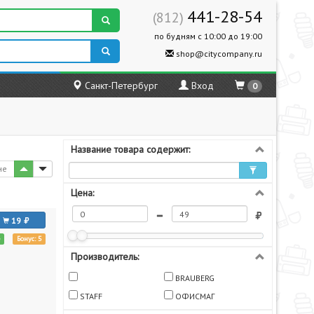
441-28-54
(812)
по будням с 10:00 до 19:00
shop@citycompany.ru
Санкт-Петербург
Вход
0
Название товара содержит:
не
Цена:
19
е
Бонус: 5
Производитель:
BRAUBERG
STAFF
ОФИСМАГ