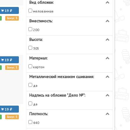
Вид обложки:
19
мелованная
е
Бонус: 5
Вместимость:
200
Высота:
305
Материал:
19
картон
и
Бонус: 5
Металлический механизм сшивания:
да
Надпись на обложке "Дело №":
да
19
Плотность:
е
Бонус: 5
440