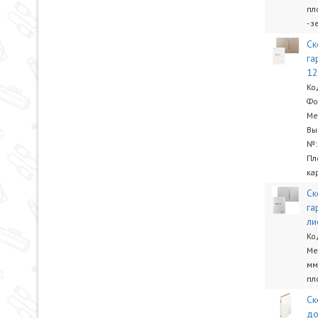
пл
- 
Ск
га
1
Ко
Фо
Ме
Вы
№:
Пл
ка
Ск
га
ли
Ко
Ме
мм
пл
Ск
до