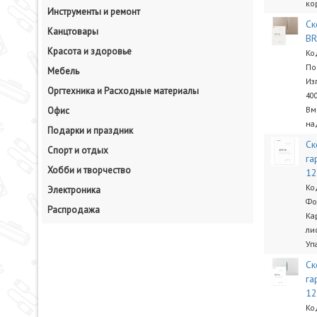
ко
Инструменты и ремонт
Ск
Канцтовары
BR
Красота и здоровье
Ко
По
Мебель
Из
Оргтехника и Расходные материалы
40
Вм
Офис
на
Подарки и праздник
Ск
Спорт и отдых
га
Хобби и творчество
1
Ко
Электроника
Фо
Распродажа
Ка
ли
Уп
Ск
га
1
Ко