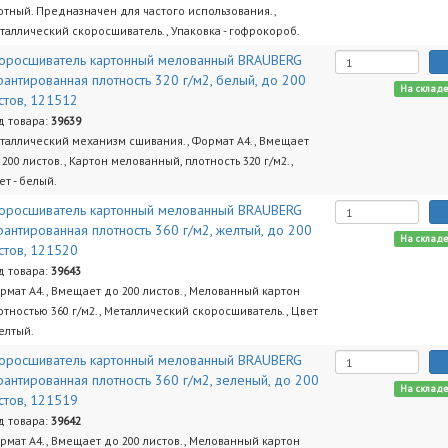
отный. Предназначен для частого использования.,
таллический скоросшиватель., Упаковка - гофрокороб.
оросшиватель картонный мелованный BRAUBERG
рантированная плотность 320 г/м2, белый, до 200
На склад
стов, 121512
д товара:
39639
таллический механизм сшивания., Формат А4., Вмещает
 200 листов., Картон мелованный, плотность 320 г/м2.,
ет - белый.
оросшиватель картонный мелованный BRAUBERG
рантированная плотность 360 г/м2, желтый, до 200
На склад
стов, 121520
д товара:
39643
рмат А4., Вмещает до 200 листов., Мелованный картон
отностью 360 г/м2., Металлический скоросшиватель., Цвет
желтый.
оросшиватель картонный мелованный BRAUBERG
рантированная плотность 360 г/м2, зеленый, до 200
На склад
стов, 121519
д товара:
39642
рмат А4., Вмещает до 200 листов., Мелованный картон