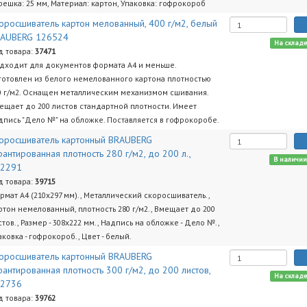
решка: 25 мм, Материал: картон, Упаковка: гофрокороб
оросшиватель картон мелованный, 400 г/м2, белый
AUBERG 126524
На склад
д товара:
37471
дходит для документов формата А4 и меньше.
готовлен из белого немелованного картона плотностью
0 г/м2. Оснащен металлическим механизмом сшивания.
ещает до 200 листов стандартной плотности. Имеет
дпись "Дело №" на обложке. Поставляется в гофрокоробе.
оросшиватель картонный BRAUBERG
рантированная плотность 280 г/м2, до 200 л.,
В наличи
22291
д товара:
39715
рмат А4 (210х297 мм)., Металлический скоросшиватель.,
ртон немелованный, плотность 280 г/м2., Вмещает до 200
стов., Размер - 308х222 мм., Надпись на обложке - Дело №.,
аковка - гофрокороб., Цвет - белый.
оросшиватель картонный BRAUBERG
рантированная плотность 300 г/м2, до 200 листов,
На склад
22736
д товара:
39762