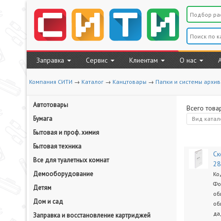
Заправка
Сервис
Клиентам
О нас
Компания СИТИ
→
Каталог
→
Канцтовары
→
Папки и системы архи
Автотовары
Всего това
Бумага
Вид
катал
Бытовая и проф. химия
Бытовая техника
Ск
Все для туалетных комнат
28
Демооборудование
Ко
Фо
Детям
об
Дом и сад
об
да
Заправка и восстановление картриджей