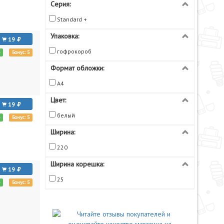
Серия:
Standard +
Упаковка:
19
гофрокороб
е
Бонус: 5
Формат обложки:
A4
Цвет:
19
белый
е
Бонус: 5
Ширина:
220
Ширина корешка:
19
25
е
Бонус: 5