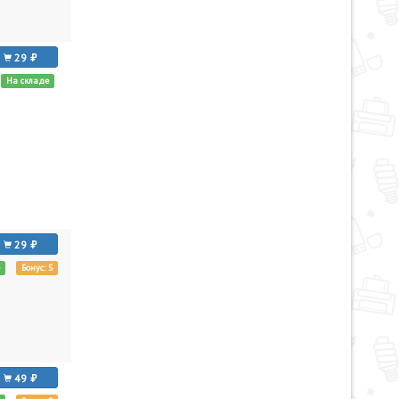
29
На складе
29
е
Бонус: 5
49