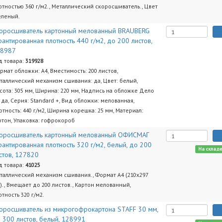
отностью 360 г/м2., Металлический скоросшиватель., Цвет
зеленый.
оросшиватель картонный мелованный BRAUBERG
рантированная плотность 440 г/м2, до 200 листов,
28987
д товара:
319928
рмат обложки: A4, Вместимость: 200 листов,
таллический механизм сшивания: да, Цвет: белый,
сота: 305 мм, Ширина: 220 мм, Надпись на обложке Дело
 да, Серия: Standard +, Вид обложки: мелованная,
отность: 440 г/м2, Ширина корешка: 25 мм, Материал:
ртон, Упаковка: гофрокороб
оросшиватель картонный мелованный ОФИСМАГ
рантированная плотность 320 г/м2, белый, до 200
На склад
стов, 127820
д товара:
41025
таллический механизм сшивания., Формат А4 (210х297
)., Вмещает до 200 листов., Картон мелованный,
отность 320 г/м2.
оросшиватель из микрогофрокартона STAFF 30 мм,
 300 листов, белый, 128991