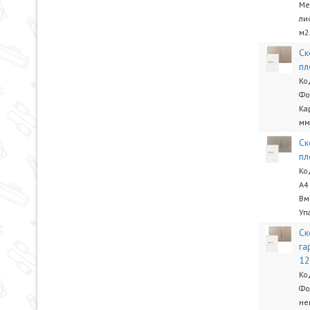
Ме
ли
м2
Ск
пл
Ко
Фо
Ка
мм
Ск
пл
Ко
А4
Вм
Уп
Ск
га
1
Ко
Фо
не