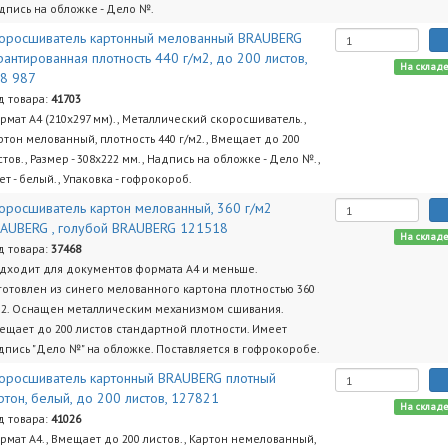
дпись на обложке - Дело №.
оросшиватель картонный мелованный BRAUBERG
рантированная плотность 440 г/м2, до 200 листов,
На склад
8 987
д товара:
41703
рмат А4 (210х297 мм)., Металлический скоросшиватель.,
ртон мелованный, плотность 440 г/м2., Вмещает до 200
стов., Размер - 308х222 мм., Надпись на обложке - Дело №.,
ет - белый., Упаковка - гофрокороб.
оросшиватель картон мелованный, 360 г/м2
AUBERG , голубой BRAUBERG 121518
На склад
д товара:
37468
дходит для документов формата А4 и меньше.
готовлен из синего мелованного картона плотностью 360
м2. Оснащен металлическим механизмом сшивания.
ещает до 200 листов стандартной плотности. Имеет
дпись "Дело №" на обложке. Поставляется в гофрокоробе.
оросшиватель картонный BRAUBERG плотный
ртон, белый, до 200 листов, 127821
На склад
д товара:
41026
рмат А4., Вмещает до 200 листов., Картон немелованный,