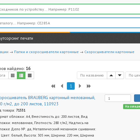
Аутсорсинг печати
вации
→
Папки и скоросшиватели картонные
→
Скоросшиватели картонные
ров найдено:
16
ога
По названию
По це
1
оросшиватель BRAUBERG картонный мелованный,
0 г/м2, до 200 листов, 110923
На склад
д товара:
71331
рмат обложки: A4, Вместимость до: 200 листов, Вид
ложки: мелованная, Плотность: 280 г/м2, Надпись на
ложке Дело №: да, Металлический механизм сшивания:
, Цвет: белый, Высота: 305 мм, Ширина: 220 мм, Ширина