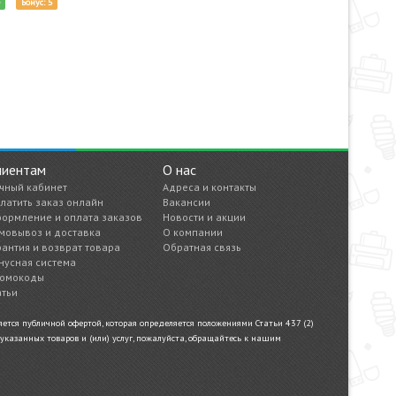
е
Бонус: 5
лиентам
О нас
чный кабинет
Адреса и контакты
латить заказ онлайн
Вакансии
ормление и оплата заказов
Новости и акции
мовывоз и доставка
О компании
рантия и возврат товара
Обратная связь
нусная система
омокоды
атьи
тся публичной офертой, которая определяется положениями Статьи 437 (2)
казанных товаров и (или) услуг, пожалуйста, обращайтесь к нашим