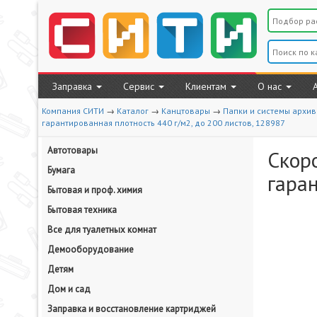
Заправка
Сервис
Клиентам
О нас
Компания СИТИ
→
Каталог
→
Канцтовары
→
Папки и системы архи
гарантированная плотность 440 г/м2, до 200 листов, 128987
Автотовары
Скор
Бумага
гаран
Бытовая и проф. химия
Бытовая техника
Все для туалетных комнат
Демооборудование
Детям
Дом и сад
Заправка и восстановление картриджей