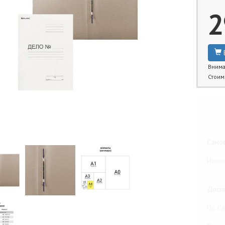
2
Внима
Стоим
Бли
Самов
Новоч
Доста
По Са