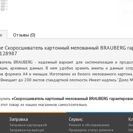
По М
До тр
е
Отзывы (0)
е Скоросшиватель картонный мелованный BRAUBERG гар
 128987
ватель BRAUBERG - надежный вариант для систематизации и продол
ации, архивных данных. В нем удобно хранить анкеты и данные сотр
ов формата А4 и меньше. Изготовлен из белого мелованного картона
 Вмещает до 200 листов стандартной плотности. Имеет надпись "Дело №
купить
«Скоросшиватель картонный мелованный BRAUBERG гарантированн
 этот товар из наших магазинов самостоятельно.
Заправка
Сервис
К
Заправка картриджей
Ремонт и обслуживание
Ли
Заправка на выезде
Проверить статус ремонта
Оп