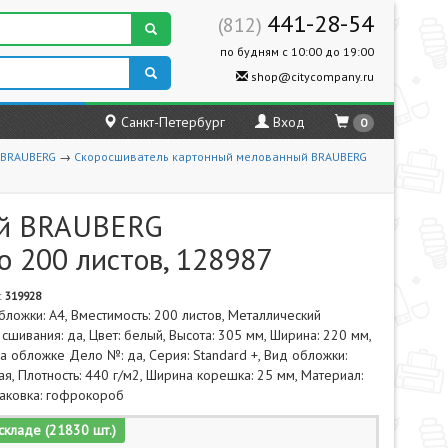
441-28-54
(812)
по будням с 10:00 до 19:00
shop@citycompany.ru
Санкт-Петербург
Вход
0
BRAUBERG
→
Скоросшиватель картонный мелованный BRAUBERG
ый BRAUBERG
о 200 листов, 128987
:
319928
ложки: A4, Вместимость: 200 листов, Металлический
сшивания: да, Цвет: белый, Высота: 305 мм, Ширина: 220 мм,
а обложке Дело №: да, Серия: Standard +, Вид обложки:
я, Плотность: 440 г/м2, Ширина корешка: 25 мм, Материал:
паковка: гофрокороб
складе (21830 шт.)