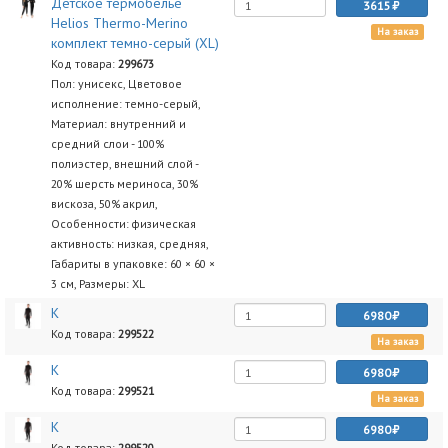
Детское термобелье
3615
Helios Thermo-Merino
На заказ
комплект темно-серый (XL)
Код товара:
299673
Пол: унисекс, Цветовое
исполнение: темно-серый,
Материал: внутренний и
средний слои - 100%
полиэстер, внешний слой -
20% шерсть мериноса, 30%
вискоза, 50% акрил,
Особенности: физическая
активность: низкая, средняя,
Габариты в упаковке: 60 × 60 ×
3 см, Размеры: XL
К
6980
Код товара:
299522
На заказ
К
6980
Код товара:
299521
На заказ
К
6980
Код товара:
299520