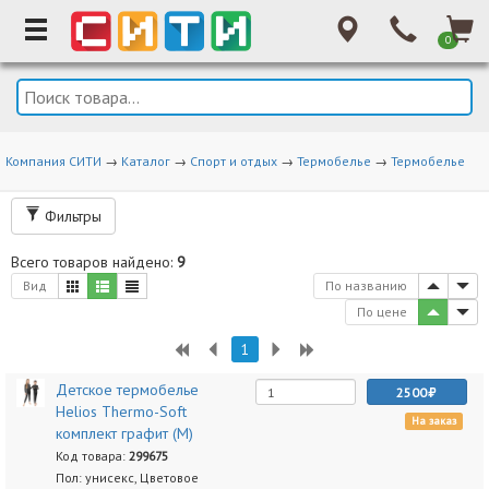
0
Компания СИТИ
→
Каталог
→
Спорт и отдых
→
Термобелье
→
Термобелье
Фильтры
Всего товаров найдено:
9
Вид
По названию
По цене
1
Детское термобелье
2500
Helios Thermo-Soft
На заказ
комплект графит (M)
Код товара:
299675
Пол: унисекс, Цветовое