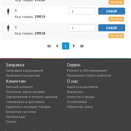
На заказ
К
6980
Код товара:
299519
На заказ
К
6980
Код товара:
299518
На заказ
1
Заправка
Сервис
Заправка картриджей
Ремонт и обслуживание
Заправка на выезде
Проверить статус ремонта
Клиентам
О нас
Личный кабинет
Адреса и контакты
Оплатить заказ онлайн
Вакансии
Оформление и оплата заказов
Новости и акции
Самовывоз и доставка
О компании
Гарантия и возврат товара
Обратная связь
Бонусная система
Промокоды
Статьи