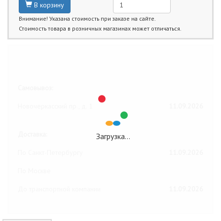
В корзину
Внимание! Указана стоимость при заказе на сайте.
Стоимость товара в розничных магазинах может отличаться.
Ближайшие даты получения товара:
Самовывоз:
Новочеркасский пр., д. 1
11.09.2026
Доставка:
Загрузка…
По Санкт-Петербургу
11.09.2026
По Москве
До транспортной компании
11.09.2026