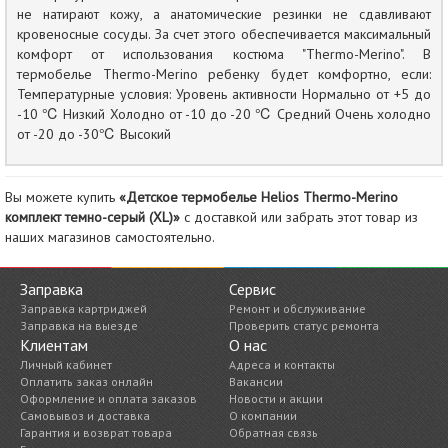
не натирают кожу, а анатомические резинки не сдавливают
кровеносные сосуды. За счет этого обеспечивается максимальный
комфорт от использования костюма "Thermo-Merino". В
термобелье Thermo-Merino ребенку будет комфортно, если:
Температурные условия: Уровень активности Нормально от +5 до
-10 ℃ Низкий Холодно от -10 до -20 ℃ Средний Очень холодно
от -20 до -30℃ Высокий
Вы можете купить
«Детское термобелье Helios Thermo-Merino
комплект темно-серый (XL)»
с доставкой или забрать этот товар из
наших магазинов самостоятельно.
Заправка
Сервис
Заправка картриджей
Ремонт и обслуживание
Заправка на выезде
Проверить статус ремонта
Клиентам
О нас
Личный кабинет
Адреса и контакты
Оплатить заказ онлайн
Вакансии
Оформление и оплата заказов
Новости и акции
Самовывоз и доставка
О компании
Гарантия и возврат товара
Обратная связь