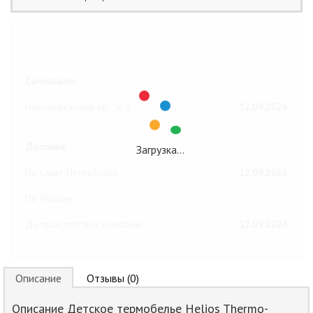
Ближайшие даты получения товара:
Самовывоз:
Новочеркасский пр., д. 1
12.09.2026
Доставка:
Загрузка…
По Санкт-Петербургу
12.09.2026
По Москве
До транспортной компании
12.09.2026
Описание
Отзывы (0)
Описание Детское термобелье Helios Thermo-