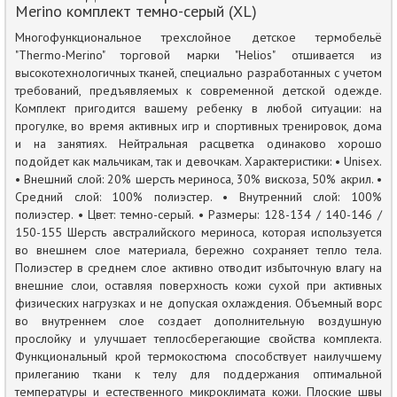
Merino комплект темно-серый (XL)
Многофункциональное трехслойное детское термобельё
"Thermo-Merino" торговой марки "Helios" отшивается из
высокотехнологичных тканей, специально разработанных с учетом
требований, предъявляемых к современной детской одежде.
Комплект пригодится вашему ребенку в любой ситуации: на
прогулке, во время активных игр и спортивных тренировок, дома
и на занятиях. Нейтральная расцветка одинаково хорошо
подойдет как мальчикам, так и девочкам. Характеристики: • Unisex.
• Внешний слой: 20% шерсть мериноса, 30% вискоза, 50% акрил. •
Средний слой: 100% полиэстер. • Внутренний слой: 100%
полиэстер. • Цвет: темно-серый. • Размеры: 128-134 / 140-146 /
150-155 Шерсть австралийского мериноса, которая используется
во внешнем слое материала, бережно сохраняет тепло тела.
Полиэстер в среднем слое активно отводит избыточную влагу на
внешние слои, оставляя поверхность кожи сухой при активных
физических нагрузках и не допуская охлаждения. Объемный ворс
во внутреннем слое создает дополнительную воздушную
прослойку и улучшает теплосберегающие свойства комплекта.
Функциональный крой термокостюма способствует наилучшему
прилеганию ткани к телу для поддержания оптимальной
температуры и естественного микроклимата кожи. Плоские швы