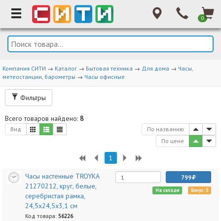
0
Компания СИТИ
→
Каталог
→
Бытовая техника
→
Для дома
→
Часы,
метеостанции, барометры
→
Часы офисные
Фильтры
Всего товаров найдено:
8
Вид
По названию
По цене
1
Часы настенные TROYKA
799
21270212, круг, белые,
На складе
Бонус: 5
серебристая рамка,
24,5х24,5х3,1 см
Код товара:
56226