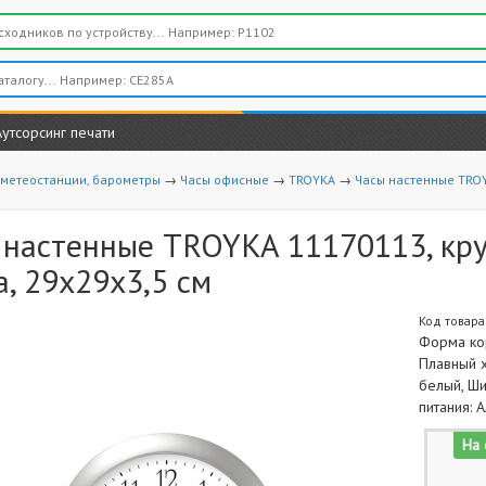
Аутсорсинг печати
 метеостанции, барометры
→
Часы офисные
→
TROYKA
→
Часы настенные TROY
 настенные TROYKA 11170113, круг
, 29х29х3,5 см
Код товара
Форма кор
Плавный х
белый, Ши
питания: 
На 