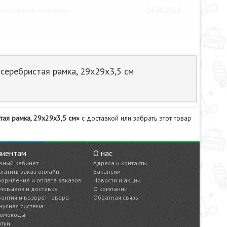
анспортной компании
14.08.2026
серебристая рамка, 29х29х3,5 см
тая рамка, 29х29х3,5 см»
с доставкой или забрать этот товар
лиентам
О нас
чный кабинет
Адреса и контакты
латить заказ онлайн
Вакансии
ормление и оплата заказов
Новости и акции
мовывоз и доставка
О компании
рантия и возврат товара
Обратная связь
нусная система
омокоды
атьи