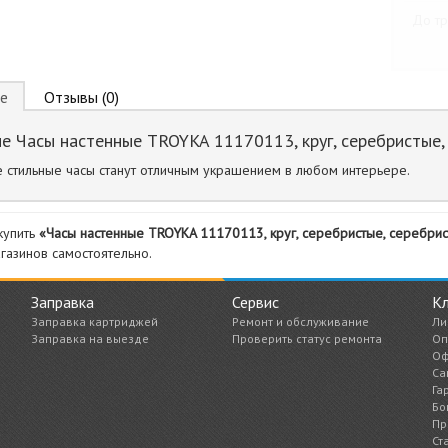
До тр
е
Отзывы (0)
е Часы настенные TROYKA 11170113, круг, серебристые, 
 стильные часы станут отличным украшением в любом интерьере.
купить
«Часы настенные TROYKA 11170113, круг, серебристые, серебрис
газинов самостоятельно.
Заправка
Сервис
К
Заправка картриджей
Ремонт и обслуживание
Ли
Заправка на выезде
Проверить статус ремонта
Оп
Оф
Са
Га
Бо
Пр
Ст