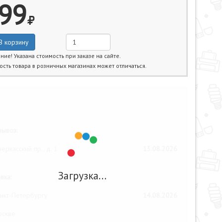
99
В корзину
ние! Указана стоимость при заказе на сайте.
ость товара в розничных магазинах может отличаться.
жайшие даты получения товара:
ывоз:
еркасский пр., д. 1
13.08.2026
Загрузка…
вка:
нкт-Петербургу
14.08.2026
оскве