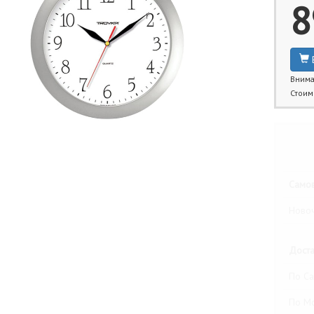
8
Внима
Стоим
Бли
Самов
Новоч
Доста
По Са
По М