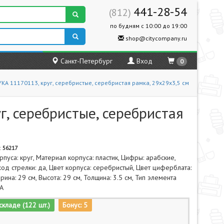
441-28-54
(812)
по будням с 10:00 до 19:00
shop@citycompany.ru
Санкт-Петербург
Вход
0
KA 11170113, круг, серебристые, серебристая рамка, 29х29х3,5 см
, серебристые, серебристая
:
56217
пуса: круг, Материал корпуса: пластик, Цифры: арабские,
од стрелки: да, Цвет корпуса: серебристый, Цвет циферблата:
рина: 29 см, Высота: 29 см, Толщина: 3.5 см, Тип элемента
AA
складе (122 шт.)
Бонус: 5