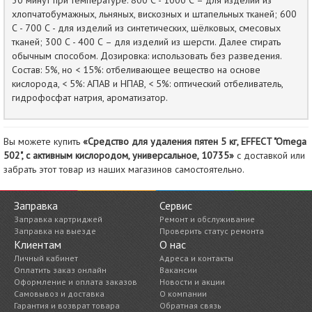
30 минут при температуре: 800 С - 1000 С – для изделий из
хлопчатобумажных, льняных, вискозных и штапельных тканей; 600
С - 700 С - для изделий из синтетических, шёлковых, смесовых
тканей; 300 С - 400 С – для изделий из шерсти. Далее стирать
обычным способом. Дозировка: использовать без разведения.
Состав: 5%, но < 15%: отбеливающее вещество на основе
кислорода, < 5%: АПАВ и НПАВ, < 5%: оптический отбеливатель,
гидрофосфат натрия, ароматизатор.
Вы можете купить
«Средство для удаления пятен 5 кг, EFFECT "Omega
502", с активным кислородом, универсальное, 10735»
с доставкой или
забрать этот товар из наших магазинов самостоятельно.
Заправка
Сервис
Заправка картриджей
Ремонт и обслуживание
Заправка на выезде
Проверить статус ремонта
Клиентам
О нас
Личный кабинет
Адреса и контакты
Оплатить заказ онлайн
Вакансии
Оформление и оплата заказов
Новости и акции
Самовывоз и доставка
О компании
Гарантия и возврат товара
Обратная связь