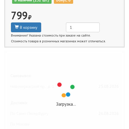
В наличии (152 шт.)
Бонус: 6
799
В корзину
Внимание! Указана стоимость при заказе на сайте.
Стоимость товара в розничных магазинах может отличаться.
Ближайшие даты получения товара:
Самовывоз:
Новочеркасский пр., д. 1
25.08.2026
Доставка:
Загрузка…
По Санкт-Петербургу
26.08.2026
По Москве