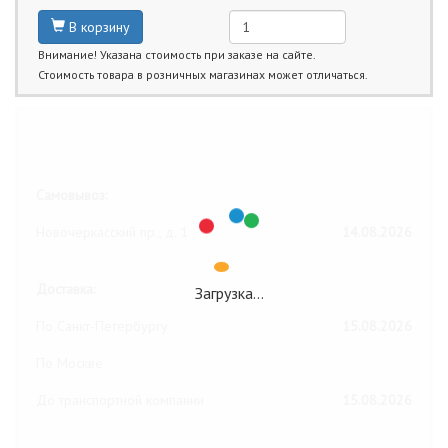
В корзину
Внимание! Указана стоимость при заказе на сайте.
Стоимость товара в розничных магазинах может отличаться.
Ближайшие даты получения товара:
Самовывоз:
Новочеркасский пр., д. 1
14.08.2026
Доставка:
Загрузка…
По Санкт-Петербургу
15.08.2026
По Москве
До транспортной компании
15.08.2026