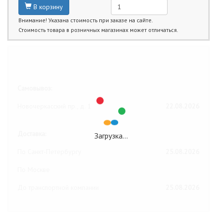
В корзину
Внимание! Указана стоимость при заказе на сайте.
Стоимость товара в розничных магазинах может отличаться.
Ближайшие даты получения товара:
Самовывоз:
Новочеркасский пр., д. 1
22.08.2026
Доставка:
Загрузка…
По Санкт-Петербургу
25.08.2026
По Москве
До транспортной компании
25.08.2026