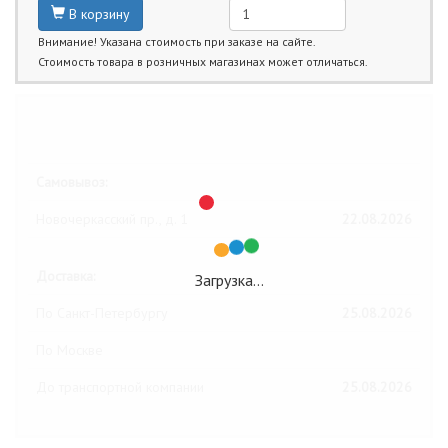
В корзину
Внимание! Указана стоимость при заказе на сайте.
Стоимость товара в розничных магазинах может отличаться.
Ближайшие даты получения товара:
Самовывоз:
Новочеркасский пр., д. 1
22.08.2026
Доставка:
Загрузка…
По Санкт-Петербургу
25.08.2026
По Москве
До транспортной компании
25.08.2026