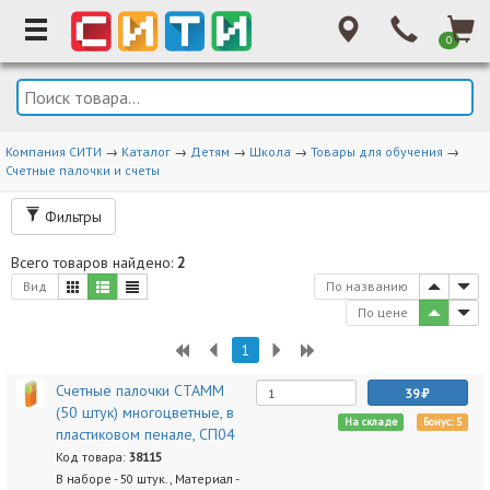
0
Компания СИТИ
→
Каталог
→
Детям
→
Школа
→
Товары для обучения
→
Счетные палочки и счеты
Фильтры
Всего товаров найдено:
2
Вид
По названию
По цене
1
Счетные палочки СТАММ
39
(50 штук) многоцветные, в
На складе
Бонус: 5
пластиковом пенале, СП04
Код товара:
38115
В наборе - 50 штук., Материал -