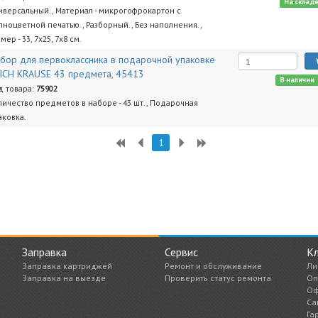
На склад
иверсальный., Материал - микрогофрокартон с
лноцветной печатью., Разборный., Без наполнения.,
мер - 33, 7х25, 7х8 см.
бор для первоклассника в подарочной упаковке
ICH KRAUSE 43 предмета, 45413
В наличии
д товара:
75902
личество предметов в наборе - 43 шт., Подарочная
аковка.
1
Заправка
Сервис
К
Заправка картриджей
Ремонт и обслуживание
Ли
Заправка на выезде
Проверить статус ремонта
Оп
Оф
Са
Га