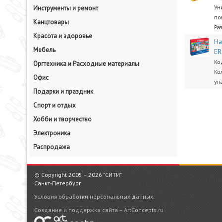
Ун
Инструменты и ремонт
по
Канцтовары
Раз
Красота и здоровье
На
Мебель
ER
Ко
Оргтехника и Расходные материалы
Ко
Офис
уп
Подарки и праздник
Спорт и отдых
Хобби и творчество
Электроника
Распродажа
© Copyright 2005 – 2026 "СИТИ"
Санкт-Петербург
Условия обработки персональных данных.
Создание и поддержка сайта – ArtConcepts.ru