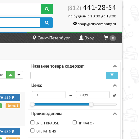
441-28-54
(812)
по будням с 10:00 до 19:00
shop@citycompany.ru
Санкт-Петербург
Вход
0
Название товара содержит:
не
Цена:
119
е
Бонус: 5
Производитель:
ERICH KRAUSE
ПИФАГОР
ЮНЛАНДИЯ
129