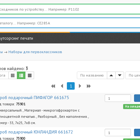
Аутсорсинг печати
ры
→
Наборы для первоклассников
ров найдено:
3
ога
По названию
По це
1
роб подарочный ПИФАГОР 661675
д товара:
75901
На склад
иверсальный., Материал - микрогофрокартон с
лноцветной печатью., Разборный., Без наполнения.,
мер - 33, 7х25, 7х8 см.
роб подарочный ЮНЛАНДИЯ 661672
д товара:
75900