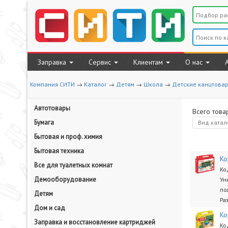
Заправка
Сервис
Клиентам
О нас
Компания СИТИ
→
Каталог
→
Детям
→
Школа
→
Детские канцтова
Автотовары
Всего това
Бумага
Вид
катал
Бытовая и проф. химия
Бытовая техника
Ко
Все для туалетных комнат
Ко
Демооборудование
Ун
по
Детям
Раз
Дом и сад
Ко
Заправка и восстановление картриджей
Ко