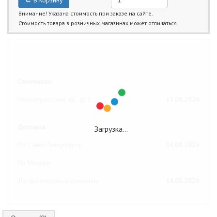
В корзину
Внимание! Указана стоимость при заказе на сайте.
Стоимость товара в розничных магазинах может отличаться.
Ближайшие даты получения товара:
Самовывоз:
Новочеркасский пр., д. 1
13.08.2026
Доставка:
Загрузка…
По Санкт-Петербургу
14.08.2026
По Москве
До транспортной компании
14.08.2026