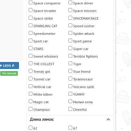
Space conqueror
Space driver
Space invader
Space mission
Space strike
SPACEMAN RACE
SPARKLING CAT
Speed rusher
Speedometer
Spider attack
Sport car
Sport game
STARS
Super car
Sweet whiskers
Terrible fighters
THE COLLEST
Tiger
1899
Trendy girl
True friend
На складе
Tunnel car
Tyrannosaur
Vertical car
Volcano split
White kitten
YUMMY
Мagic cat
Милые коты
Сhampion
Сheerful
Длина лямок:
62
67