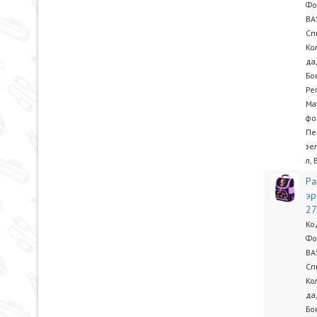
Фо
BA
Сп
Ко
да
Бо
Ре
Ма
фо
Пе
зе
л, 
Ра
эр
2
Ко
Фо
BA
Сп
Ко
да
Бо