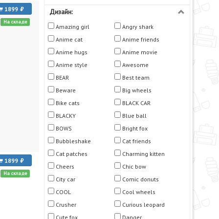
1899
Дизайн:
На складе
Amazing girl
Angry shark
Anime cat
Anime friends
Anime hugs
Anime movie
Anime style
Awesome
BEAR
Best team
Beware
Big wheels
Bike cats
BLACK CAR
BLACKY
Blue ball
BOWS
Bright fox
Bubbleshake
Cat friends
Cat patches
Charming kitten
1899
Cheers
Chic bow
На складе
City car
Comic donuts
COOL
Cool wheels
Crusher
Curious leopard
Cute fox
Danger