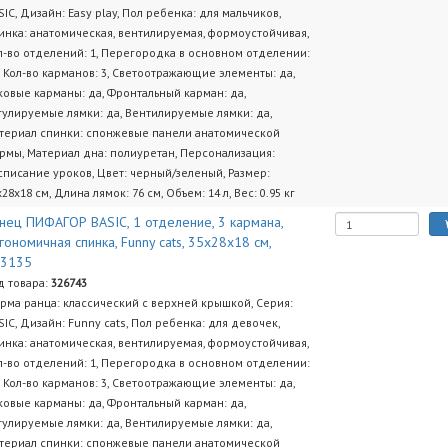
SIC, Дизайн: Easy play, Пол ребенка: для мальчиков,
инка: анатомическая, вентилируемая, формоустойчивая,
л-во отделений: 1, Перегородка в основном отделении:
, Кол-во карманов: 3, Светоотражающие элементы: да,
ковые карманы: да, Фронтальный карман: да,
гулируемые лямки: да, Вентилируемые лямки: да,
териал спинки: спонжевые панели анатомической
рмы, Материал дна: полиуретан, Персонализация:
списание уроков, Цвет: черный/зеленый, Размер:
х28х18 см, Длина лямок: 76 см, Объем: 14 л, Вес: 0.95 кг
нец ПИФАГОР BASIC, 1 отделение, 3 кармана,
гономичная спинка, Funny cats, 35х28х18 см,
73135
д товара:
326743
рма ранца: классический с верхней крышкой, Серия:
SIC, Дизайн: Funny cats, Пол ребенка: для девочек,
инка: анатомическая, вентилируемая, формоустойчивая,
л-во отделений: 1, Перегородка в основном отделении:
, Кол-во карманов: 3, Светоотражающие элементы: да,
ковые карманы: да, Фронтальный карман: да,
гулируемые лямки: да, Вентилируемые лямки: да,
териал спинки: спонжевые панели анатомической