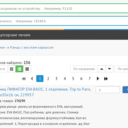
Аутсорсинг печати
мки
→
Ранцы с жестким каркасом
ров найдено:
136
ога
По названию
По це
1
2
3
4
5
6
7
нец ПИФАГОР EVA BASIC, 1 отделение, Trip to Paris,
х30х16 см, 229937
д товара:
276299
рма ранца: ранец из формованного EVA, капсульный,
рия: EVA BASIC, Пол ребенка: для девочек, Спинка:
атомическая, вентилируемая, формоустойчивая, Кол-во
делений: 1, Перегородка в основном отделении: да, Кол-