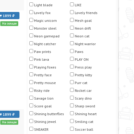
Light blade
LIKE
Lovely fox
Lovely friends
1899
Magic unicorn
Mesh goal
На складе
Monster steel
Neon drift
Neon gamepad
Neon сat
Night catcher
Night warrior
Paw prints
Paws
Pink lava
PLAY ON
Playing foxes
Press play
Pretty face
Pretty kitty
Pretty mouse
Purr cat
Risky ride
Rocket car
Savage lion
Scary dino
Score goal
Sharp sword
Shining butterflies
Shining heart
1899
Shining jewel
Smiling cat
На складе
SNEAKER
Soccer ball