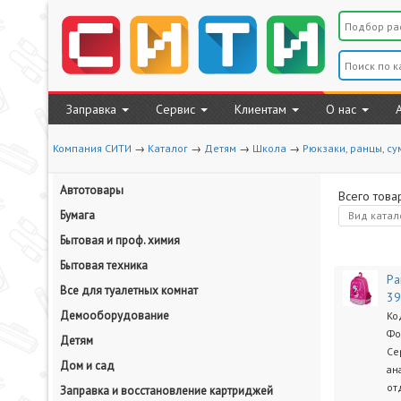
Заправка
Сервис
Клиентам
О нас
Компания СИТИ
→
Каталог
→
Детям
→
Школа
→
Рюкзаки, ранцы, су
Автотовары
Всего това
Бумага
Вид
катал
Бытовая и проф. химия
Бытовая техника
Ра
Все для туалетных комнат
39
Демооборудование
Ко
Фо
Детям
Се
Дом и сад
ан
от
Заправка и восстановление картриджей