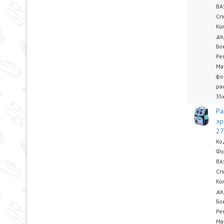
BA
Сп
Ко
да
Бо
Ре
Ма
фо
ра
35
Ра
эр
2
Ко
Фо
BA
Сп
Ко
да
Бо
Ре
Ма