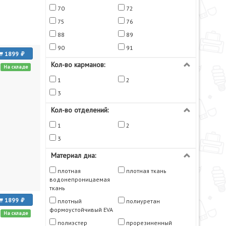
70
72
75
76
88
89
90
91
1899
Кол-во карманов:
На складе
1
2
3
Кол-во отделений:
1
2
3
Материал дна:
плотная
плотная ткань
водонепроницаемая
ткань
1899
плотный
полиуретан
формоустойчивый EVA
На складе
полиэстер
прорезиненный