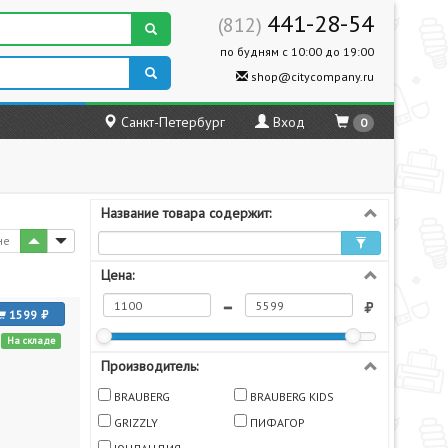
441-28-54
(812)
по будням с 10:00 до 19:00
shop@citycompany.ru
Санкт-Петербург
Вход
0
Название товара содержит:
не
Цена:
1599
На складе
Производитель:
BRAUBERG
BRAUBERG KIDS
GRIZZLY
ПИФАГОР