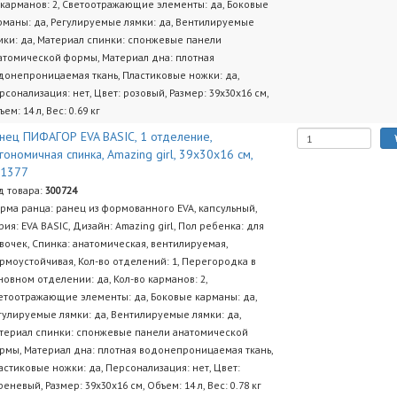
 карманов: 2, Светоотражающие элементы: да, Боковые
рманы: да, Регулируемые лямки: да, Вентилируемые
мки: да, Материал спинки: спонжевые панели
атомической формы, Материал дна: плотная
донепроницаемая ткань, Пластиковые ножки: да,
рсонализация: нет, Цвет: розовый, Размер: 39х30х16 см,
ем: 14 л, Вес: 0.69 кг
нец ПИФАГОР EVA BASIC, 1 отделение,
гономичная спинка, Amazing girl, 39х30х16 см,
71377
д товара:
300724
рма ранца: ранец из формованного EVA, капсульный,
рия: EVA BASIC, Дизайн: Amazing girl, Пол ребенка: для
вочек, Спинка: анатомическая, вентилируемая,
рмоустойчивая, Кол-во отделений: 1, Перегородка в
новном отделении: да, Кол-во карманов: 2,
етоотражающие элементы: да, Боковые карманы: да,
гулируемые лямки: да, Вентилируемые лямки: да,
териал спинки: спонжевые панели анатомической
рмы, Материал дна: плотная водонепроницаемая ткань,
астиковые ножки: да, Персонализация: нет, Цвет:
реневый, Размер: 39х30х16 см, Объем: 14 л, Вес: 0.78 кг