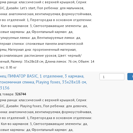
рма ранца: классический с верхней крышкой, Серия:
SIC, Дизайн: Let's start, Пол ребенка: для мальчиков,
инка: анатомическая, вентилируемая, формоустойчивая,
л-во отделений: 1, Перегородка в основном отделении:
, Кол-во карманов: 3, Светоотражающие элементы: да,
ковые карманы: да, Фронтальный карман: да,
гулируемые лямки: да, Вентилируемые лямки: да,
териал спинки: спонжевые панели анатомической
рмы, Материал дна: прорезиненный материал,
рсонализация: расписание уроков, Цвет: черный/
леный, Размер: 35х28х18 см, Длина лямок: 76 см, Объем: 14
Вес: 0.95 кг
нец ПИФАГОР BASIC, 1 отделение, 3 кармана,
гономичная спинка, Playing foxes, 35х28х18 см,
73136
д товара:
326744
рма ранца: классический с верхней крышкой, Серия:
SIC, Дизайн: Playing foxes, Пол ребенка: для девочек,
инка: анатомическая, вентилируемая, формоустойчивая,
л-во отделений: 1, Перегородка в основном отделении:
, Кол-во карманов: 3, Светоотражающие элементы: да,
ковые карманы: да, Фронтальный карман: да,