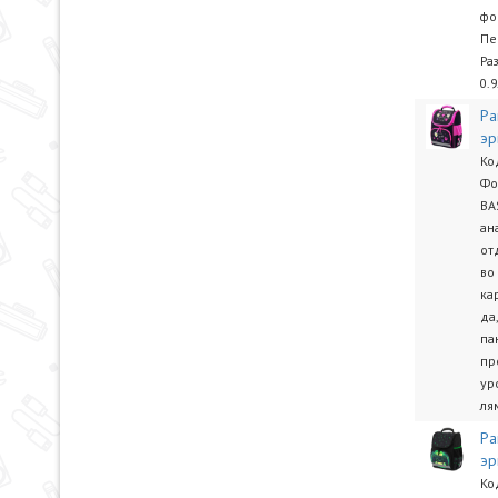
фо
Пе
Ра
0.9
Ра
эр
Ко
Фо
BA
ан
от
во
ка
да
па
пр
ур
лям
Ра
эр
Ко