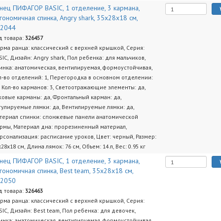
нец ПИФАГОР BASIC, 1 отделение, 3 кармана,
гономичная спинка, Angry shark, 35х28х18 см,
72044
д товара:
326457
рма ранца: классический с верхней крышкой, Серия:
SIC, Дизайн: Angry shark, Пол ребенка: для мальчиков,
инка: анатомическая, вентилируемая, формоустойчивая,
л-во отделений: 1, Перегородка в основном отделении:
, Кол-во карманов: 3, Светоотражающие элементы: да,
ковые карманы: да, Фронтальный карман: да,
гулируемые лямки: да, Вентилируемые лямки: да,
териал спинки: спонжевые панели анатомической
рмы, Материал дна: прорезиненный материал,
рсонализация: расписание уроков, Цвет: черный, Размер:
х28х18 см, Длина лямок: 76 см, Объем: 14 л, Вес: 0.95 кг
нец ПИФАГОР BASIC, 1 отделение, 3 кармана,
гономичная спинка, Best team, 35х28х18 см,
72050
д товара:
326463
рма ранца: классический с верхней крышкой, Серия:
SIC, Дизайн: Best team, Пол ребенка: для девочек,
инка: анатомическая, вентилируемая, формоустойчивая,