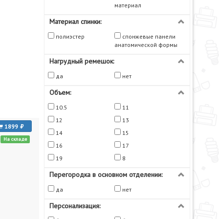
материал
Материал спинки:
полиэстер
спонжевые панели
анатомической формы
Нагрудный ремешок:
да
нет
Объем:
10.5
11
12
13
1899
14
15
На складе
16
17
19
8
Перегородка в основном отделении:
да
нет
Персонализация: