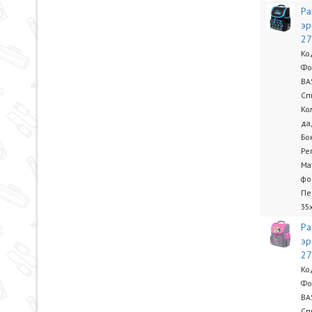
Ра
эр
2
Ко
Фо
BA
Сп
Ко
да
Бо
Ре
Ма
фо
Пе
35
Ра
эр
2
Ко
Фо
BA
Сп