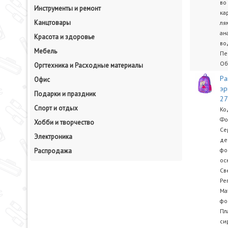
во
Инструменты и ремонт
ка
Канцтовары
ля
ан
Красота и здоровье
во
Мебель
Пе
Объ
Оргтехника и Расходные материалы
Ра
Офис
эр
Подарки и праздник
2
Спорт и отдых
Ко
Фо
Хобби и творчество
Се
Электроника
де
фо
Распродажа
ос
Св
Ре
Ма
фо
Пл
си