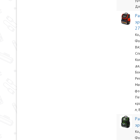
ур
Дл
Ра
эр
2
Ко
Фо
BA
Сп
Ко
да
Бо
Ре
Ма
фо
Пе
кр
л, 
Ра
эр
Ко
Фо