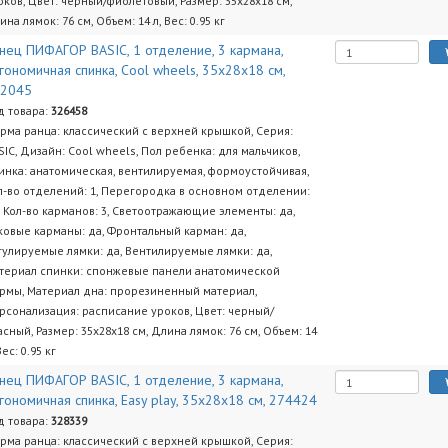
оков, Цвет: черный/фиолетовый, Размер: 35х28х18 см,
ина лямок: 76 см, Объем: 14 л, Вес: 0.95 кг
нец ПИФАГОР BASIC, 1 отделение, 3 кармана,
гономичная спинка, Cool wheels, 35х28х18 см,
72045
д товара:
326458
рма ранца: классический с верхней крышкой, Серия:
SIC, Дизайн: Cool wheels, Пол ребенка: для мальчиков,
инка: анатомическая, вентилируемая, формоустойчивая,
л-во отделений: 1, Перегородка в основном отделении:
, Кол-во карманов: 3, Светоотражающие элементы: да,
ковые карманы: да, Фронтальный карман: да,
гулируемые лямки: да, Вентилируемые лямки: да,
териал спинки: спонжевые панели анатомической
рмы, Материал дна: прорезиненный материал,
рсонализация: расписание уроков, Цвет: черный/
асный, Размер: 35х28х18 см, Длина лямок: 76 см, Объем: 14
Вес: 0.95 кг
нец ПИФАГОР BASIC, 1 отделение, 3 кармана,
гономичная спинка, Easy play, 35х28х18 см, 274424
д товара:
328339
рма ранца: классический с верхней крышкой, Серия: