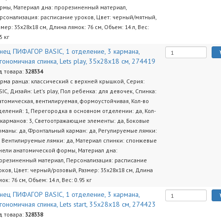
рмы, Материал дна: прорезиненный материал,
рсонализация: расписание уроков, Цвет: черный/мятный,
змер: 35х28х18 см, Длина лямок: 76 см, Объем: 14 л, Вес:
5 кг
нец ПИФАГОР BASIC, 1 отделение, 3 кармана,
гономичная спинка, Lets play, 35х28х18 см, 274419
д товара:
328334
рма ранца: классический с верхней крышкой, Серия:
SIC, Дизайн: Let's play, Пол ребенка: для девочек, Спинка:
атомическая, вентилируемая, формоустойчивая, Кол-во
делений: 1, Перегородка в основном отделении: да, Кол-
 карманов: 3, Светоотражающие элементы: да, Боковые
рманы: да, Фронтальный карман: да, Регулируемые лямки:
, Вентилируемые лямки: да, Материал спинки: спонжевые
нели анатомической формы, Материал дна:
орезиненный материал, Персонализация: расписание
оков, Цвет: черный/розовый, Размер: 35х28х18 см, Длина
ок: 76 см, Объем: 14 л, Вес: 0.95 кг
нец ПИФАГОР BASIC, 1 отделение, 3 кармана,
гономичная спинка, Lets start, 35х28х18 см, 274423
д товара:
328338