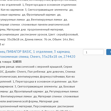
л-во отделений: 1, Перегородка в основном отделении:
, Кол-во карманов: 3, Светоотражающие элементы: да,
ковые карманы: да, Фронтальный карман: да,
гулируемые лямки: да, Вентилируемые лямки: да,
териал спинки: спонжевые панели анатомической
рмы, Материал дна: прорезиненный материал,
рсонализация: расписание уроков, Цвет: серый/розовый,
змер: 35х28х18 см, Длина лямок: 76 см, Объем: 14 л, Вес:
5 кг
нец ПИФАГОР BASIC, 1 отделение, 3 кармана,
гономичная спинка, Cheers, 35х28х18 см, 274420
д товара:
328335
рма ранца: классический с верхней крышкой, Серия:
SIC, Дизайн: Cheers, Пол ребенка: для девочек, Спинка:
атомическая, вентилируемая, формоустойчивая, Кол-во
делений: 1, Перегородка в основном отделении: да, Кол-
 карманов: 3, Светоотражающие элементы: да, Боковые
рманы: да, Фронтальный карман: да, Регулируемые лямки:
, Вентилируемые лямки: да, Материал спинки: спонжевые
нели анатомической формы, Материал дна:
орезиненный материал, Персонализация: расписание