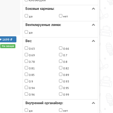
ЮНЛАНДИЯ
Боковые карманы:
да
нет
Вентилируемые лямки:
да
1699
Вес:
На складе
0.63
0.66
0.69
0.7
0.78
0.8
0.81
0.82
0.85
0.89
0.9
0.93
0.94
0.95
0.96
0.99
Внутренний органайзер:
да
нет