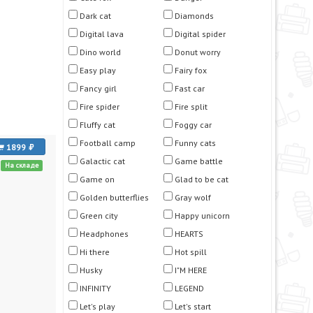
Dark cat
Diamonds
Digital lava
Digital spider
Dino world
Donut worry
Easy play
Fairy fox
Fancy girl
Fast car
Fire spider
Fire split
Fluffy cat
Foggy car
Football camp
Funny cats
1899
Galactic cat
Game battle
На складе
Game on
Glad to be cat
Golden butterflies
Gray wolf
Green city
Happy unicorn
Headphones
HEARTS
Hi there
Hot spill
Husky
I"M HERE
INFINITY
LEGEND
Let's play
Let's start